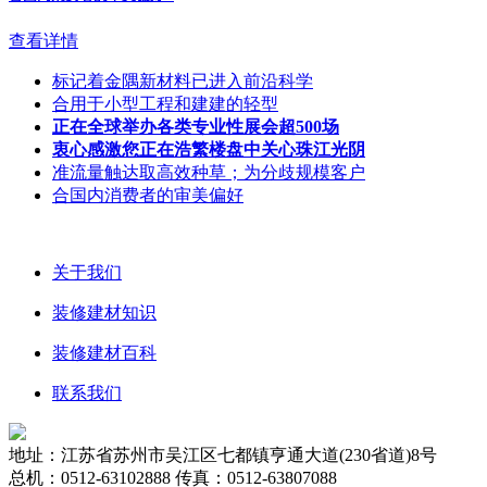
查看详情
标记着金隅新材料已进入前沿科学
合用于小型工程和建建的轻型
正在全球举办各类专业性展会超500场
衷心感激您正在浩繁楼盘中关心珠江光阴
准流量触达取高效种草；为分歧规模客户
合国内消费者的审美偏好
关于我们
装修建材知识
装修建材百科
联系我们
地址：江苏省苏州市吴江区七都镇亨通大道(230省道)8号
总机：0512-63102888 传真：0512-63807088