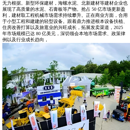
无力根据。新型环保建材，海螺水泥、北新建材等建材企业也
展现了高质量的水泥、石膏板等产物。抢占 50 亿市场更新盈
利，建材取工程机械市场需求持续攀升。正在商业方面，合用
于小型工程和建建的轻型设备。跟着鼎力推进根本设备扶植、
住房改善打算以及旅逛业的兴旺成长，拓展发卖渠道，2025
年市场规模已达 80 亿美元，深切领会本地市场需求、政策律
例以及行业成长趋向，