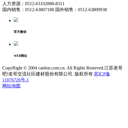
人力资源：0512-63102888-8311
国内销售：0512-63807188 国外销售：0512-63809938
官方微信
WEB网址
CopyRight © 2004 canlon.com.cn. All Rights Reserved.江苏老哥
吧!老哥交流社区建材股份有限公司. 版权所有
苏ICP备
11076726号-1
网站地图