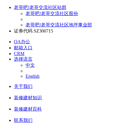
老哥吧!老哥交流社区站群
老哥吧!老哥交流社区股份
老哥吧!老哥交流社区地坪事业部
证券代码 SZ300715
OA办公
邮箱入口
CRM
选择语言
中文
English
关于我们
装修建材知识
装修建材百科
联系我们