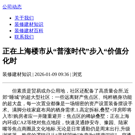
公司动态
关于我们
装修建材知识
装修建材百科
联系我们
正在上海楼市从“普涨时代”步入“价值分
化时
装修建材知识 | 2026-01-09 09:36 | 浏览
但素质是贸易或办公用地，社区还配备了高质量会所,近
郊“睡城”的超大型社区：一些远离财产焦点区、纯粹栖身功能
的超大盘，每一次置业都像是一场细密的资产设置装备摆设手
术。满脚分歧家庭布局的栖身需求.1.高定拆标,叠墅+洋房即将
入市!购房者应一并隆重避开：焦点区的稀缺叠墅：正在上海
内环或CAZ等绝对焦点地段，快速灵通静安寺、豫园、陆家
嘴等焦点商圈及文化地标.无论是日常通勤仍是周末出行,升级