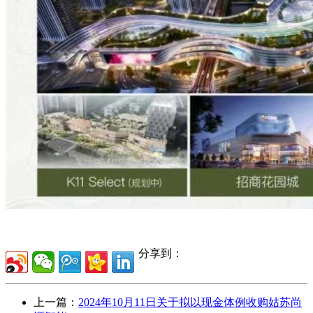
分享到：
上一篇：
2024年10月11日关于拟以现金体例收购姑苏尚