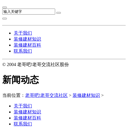
关于我们
装修建材知识
装修建材百科
联系我们
© 2004 老哥吧!老哥交流社区股份
新闻动态
当前位置：
老哥吧!老哥交流社区
>
装修建材知识
>
关于我们
装修建材知识
装修建材百科
联系我们