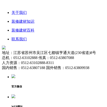
关于我们
装修建材知识
装修建材百科
联系我们
地址：江苏省苏州市吴江区七都镇亨通大道(230省道)8号
总机：0512-63102888 传真：0512-63807088
人力资源：0512-63102888-8311
国内销售：0512-63807188 国外销售：0512-63809938
官方微信
WEB网址