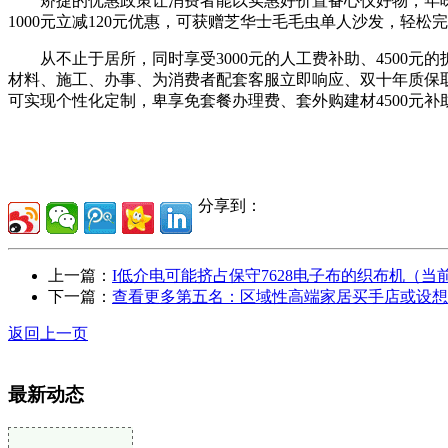
矫捷的优惠政策让消费者能以实惠好价置备心仪好物，年味
1000元立减120元优惠，可获赠芝华士毛毛虫单人沙发，轻
从不止于居所，同时享受3000元的人工费补助、4500元
材料、施工、办事、为消费者配套客服立即响应、双十年质保
可实现个性化定制，卑享免套餐办理费、套外购建材4500元补
分享到：
上一篇：
I低介电可能挤占保守7628电子布的织布机（当
下一篇：
查看更多第五名：区域性高端家居买手店或设想
返回上一页
最新动态