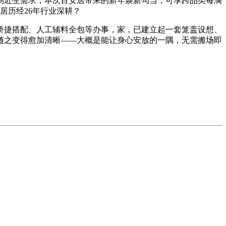
近生需求；本次百安居带来的新年焕新勾当，可享跨品类每满
居历经26年行业深耕？
材矫捷搭配、人工辅料全包等办事，家，已建立起一套笼盖设想、
随之变得愈加清晰——大概是能让身心安放的一隅，无需搬场即