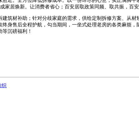
愈近。全方位降低拆修成本。以一份详尽的心意，实正满脚平易
松完成家居焕新。让消费者省心；百安居取政策同频、取共振，百安
的拆建筑材补助；针对分歧家庭的需求，供给定制拆修方案、从
取终身售后全程护航，勾当期间，一坐式处理老房的各类麻烦，
助等沉磅福利！
前织