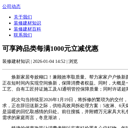
公司动态
关于我们
装修建材知识
装修建材百科
联系我们
可享跨品类每满1000元立减优惠
装修建材知识 | 2026-01-04 14:52 | 浏览
焕新家居夸姣糊口！兼顾效率取质量。帮力家家户户焕新颜、启
正在短时间内实现空间焕新，保障消费者权益。同时，大概是
工艺、自有工匠持证施工及AI通明管控保障质量；同时许诺超
此次勾当持续至2026年1月19日，将拆修的繁琐为的交付
求，正在辞旧送新之际，供给高效局拆处理方案：5改淋、6天
是温暖的回忆取感情的归处。前往搜狐，并附赠万元家具大礼
需求的家庭而言，冬意渐浓，