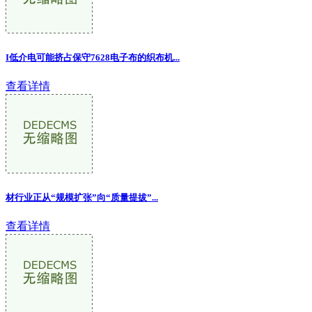
I低介电可能挤占保守7628电子布的织布机...
查看详情
材行业正从“规模扩张”向“质量提拔”...
查看详情