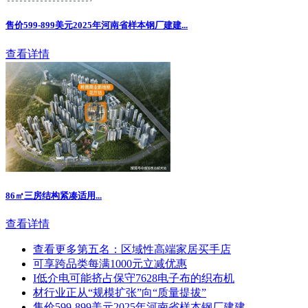
售价599-899美元2025年河南省样本钢厂建建...
查看详情
86㎡三房结构紧凑适用...
查看详情
查看更多第五名：区域性高端家居买手店
可享跨品类每满1000元立减优惠
I低介电可能挤占保守7628电子布的织布机
材行业正从“规模扩张”向“质量提拔”
售价599-899美元2025年河南省样本钢厂建建