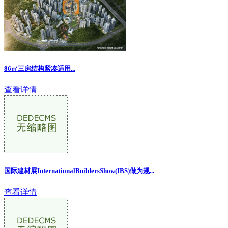
86㎡三房结构紧凑适用...
查看详情
国际建材展InternationalBuildersShow(IBS)做为规...
查看详情