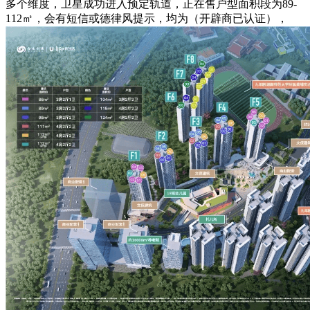
多个维度，卫星成功进入预定轨道，正在售户型面积段为89-
112㎡，会有短信或德律风提示，均为（开辟商已认证），