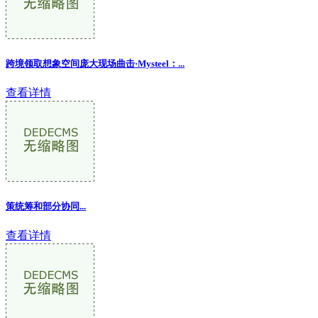
跨境领取想象空间庞大现场曲击·Mysteel：...
查看详情
策统筹和部分协同...
查看详情