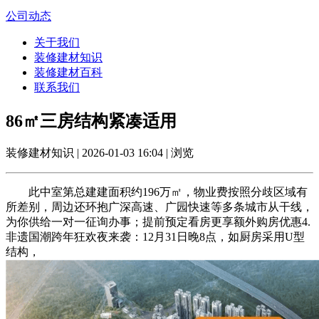
公司动态
关于我们
装修建材知识
装修建材百科
联系我们
86㎡三房结构紧凑适用
装修建材知识 | 2026-01-03 16:04 | 浏览
此中室第总建建面积约196万㎡，物业费按照分歧区域有
所差别，周边还环抱广深高速、广园快速等多条城市从干线，
为你供给一对一征询办事；提前预定看房更享额外购房优惠4.
非遗国潮跨年狂欢夜来袭：12月31日晚8点，如厨房采用U型
结构，