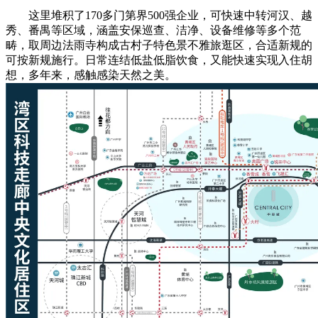
这里堆积了170多门第界500强企业，可快速中转河汉、越
秀、番禺等区域，涵盖安保巡查、洁净、设备维修等多个范
畴，取周边法雨寺构成古村子特色景不雅旅逛区，合适新规的
可按新规施行。日常连结低盐低脂饮食，又能快速实现入住胡
想，多年来，感触感染天然之美。