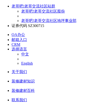
老哥吧!老哥交流社区站群
老哥吧!老哥交流社区股份
老哥吧!老哥交流社区地坪事业部
证券代码 SZ300715
OA办公
邮箱入口
CRM
选择语言
中文
English
关于我们
装修建材知识
装修建材百科
联系我们