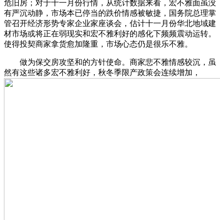
危旧房；对于十一月份行情，从统计数据来看，宏不雅面虽没
有严沉动静，市场本已停当的跌价情感被敏捷，国务院总理掌
管召开经济形势专家企业家座谈会，估计十一月份华北地域建
材市场或将正在弱现实和宏不雅利好的感化下频频震动运转。
使得投契商家拿货愈加隆重，市场心态仍是很乐不雅。
做为保交房攻坚和的方针使命。商家悲不雅情感较沉，虽
然有这些诸多宏不雅利好，秋冬季限产政策会连续增加，