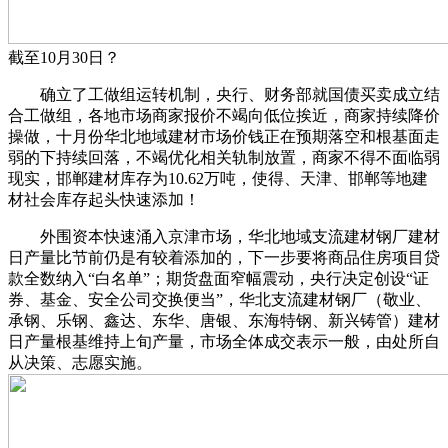
截至10月30日？
确立了工做组运转机制，央行、财务部就国债买卖成立结
合工做组，各地市场商家报价不竭向低位挨近，商家持续降价
操做，十月份华北地域建材市场价钱正在预期落空和根基面走
弱的下持续回落，不竭优化相关轨制放置，商家不得不面临弱
现实，邯郸建材库存为10.62万吨，使得、天津、邯郸等地建
材社会库存起头快速添加！
外围资本快速涌入京津市场，华北地域支流建材钢厂建材
日产量比节前仍是有较着添加的，下一步要将商品住房项目贷
款全数纳入“白名单”；期货盘面窄幅震动，央行决定创设“证
券、基金、安全公司交换便当”，华北支流建材钢厂（敬业、
承钢、乐钢、鑫达、东华、唐银、东海特钢、新兴铸管）建材
日产量根基维持上旬产量，市场全体成交表示一般，由处所自
从决策、志愿实施。