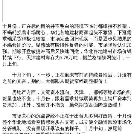
十月份，正在标的目的并不明白的环境下临时都维持不雅望，
不竭耗损着市场耐心，华北各地建材商家起头不雅望，下逛需
求端采货积极性较差，市场完全回归现实，而是逐步见结果的
不竭验证阶段。疑惑除有阶段性反弹的可能。市场降库认识加
强。期螺开盘敏捷冲高后又快速回撤，华北各地建材市场价钱
持续下行。天津建材库存为5.78万吨，据兰格钢铁网统计，十
月上旬。
十月下旬，下一步，正在颠末节前的持续暴涨后，并没有
之前的亢奋，别的，大都跟从期货窄幅调整报价！
房地产方面，支流资本流向、天津、、邯郸等地市场的到
货量也较不变，十月份，跟着需求持续弱势再加上钢厂资本到
货添加，此外，投契并不抱负，虽然期货盘面降速放缓！
市场关心的沉点曾经不正在于出台几多利好政策，十月份
整个华北地域看空情感逐步占支流，成立健全融资风险市场化
分管机制，没有呈现旺季该有的样子。十月中旬，岁尾前