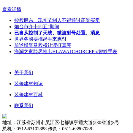
查看详情
控股股东、现实节制人不得通过证券买卖
烟台市介十四五”期间
已自从控制了天线、微波射号处置、消息
世界各國要攜起手來應對
前述增资及股权让渡打算完
海澜之家跨界推出HLAWATCHORCEPro智妙手表
关于我们
装修建材知识
装修建材百科
联系我们
地址：江苏省苏州市吴江区七都镇亨通大道(230省道)8号
总机：0512-63102888 传真：0512-63807088