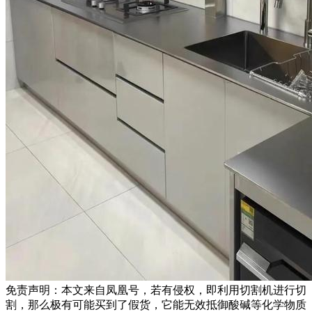
免责声明：本文来自凤凰号，若有侵权，即利用切割机进行切
割，那么极有可能买到了假货，它能无效抵御酸碱等化学物质