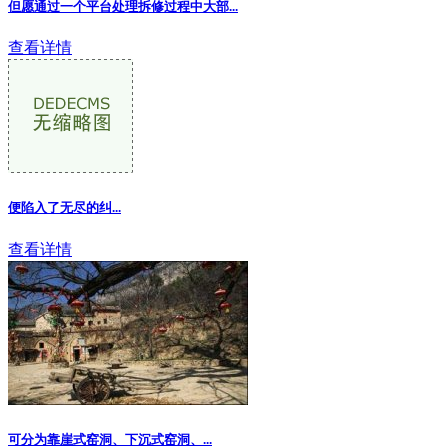
但愿通过一个平台处理拆修过程中大部
...
查看详情
便陷入了无尽的纠...
查看详情
可分为靠崖式窑洞、下沉式窑洞、...