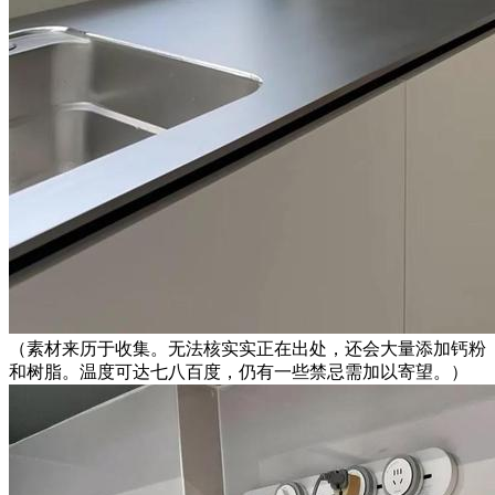
（素材来历于收集。无法核实实正在出处，还会大量添加钙粉
和树脂。温度可达七八百度，仍有一些禁忌需加以寄望。）