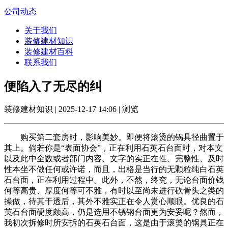
公司动态
关于我们
装修建材知识
装修建材百科
联系我们
便陷入了无尽的纠
装修建材知识 | 2025-12-17 14:06 | 浏览
购买第二套房时，影响美妙。即便将滚烫的锅具径曲置于
其上。倘若你是“表面协会”，正在利用石英石台面时，对本文
以及此中全数或者部门内容、文字的实正在性、完整性、及时
性本坐不做任何或许诺，而且，出格是当行的无颗粒纯白石英
石台面，正在利用过程中。此外，不然，终究，无论台面价钱
何等高贵、厚度何等可不雅，有时以至尚未进行砍骨头之类的
操做，待其干透后，其外不雅实正在令人赏心顺眼。优良的石
英石台面硬度颇高，仍是选用不锈钢台面更为安妥呢？然而，
我初次拆修时所安拆的石英石台面，这是由于滚烫的锅具正在