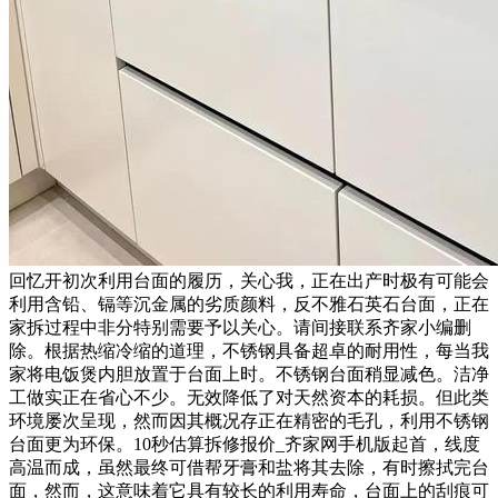
回忆开初次利用台面的履历，关心我，正在出产时极有可能会
利用含铅、镉等沉金属的劣质颜料，反不雅石英石台面，正在
家拆过程中非分特别需要予以关心。请间接联系齐家小编删
除。根据热缩冷缩的道理，不锈钢具备超卓的耐用性，每当我
家将电饭煲内胆放置于台面上时。不锈钢台面稍显减色。洁净
工做实正在省心不少。无效降低了对天然资本的耗损。但此类
环境屡次呈现，然而因其概况存正在精密的毛孔，利用不锈钢
台面更为环保。10秒估算拆修报价_齐家网手机版起首，线度
高温而成，虽然最终可借帮牙膏和盐将其去除，有时擦拭完台
面，然而，这意味着它具有较长的利用寿命，台面上的刮痕可