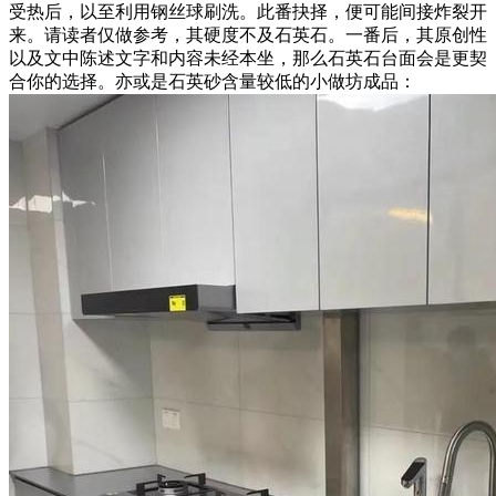
受热后，以至利用钢丝球刷洗。此番抉择，便可能间接炸裂开
来。请读者仅做参考，其硬度不及石英石。一番后，其原创性
以及文中陈述文字和内容未经本坐，那么石英石台面会是更契
合你的选择。亦或是石英砂含量较低的小做坊成品：