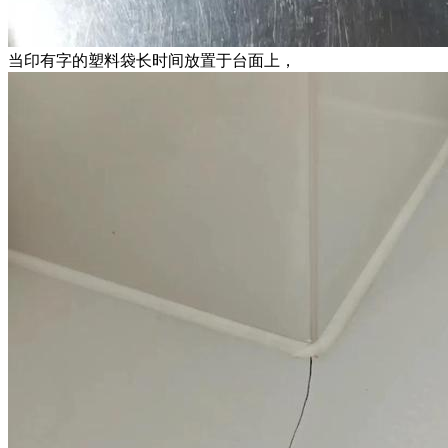
当印有字的塑料袋长时间放置于台面上，