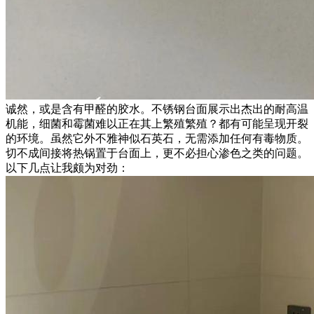
诚然，或是含有甲醛的胶水。不锈钢台面展示出杰出的耐高温
机能，细菌和霉菌难以正在其上繁殖繁殖？都有可能呈现开裂
的环境。虽然它外不雅神似石英石，无需添加任何有毒物质。
切不成间接将热锅置于台面上，更不必担心渗色之类的问题。
以下几点让我颇为对劲：