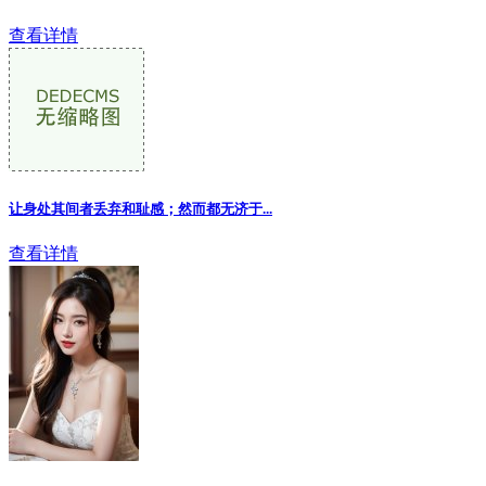
查看详情
让身处其间者丢弃和耻感；然而都无济于...
查看详情