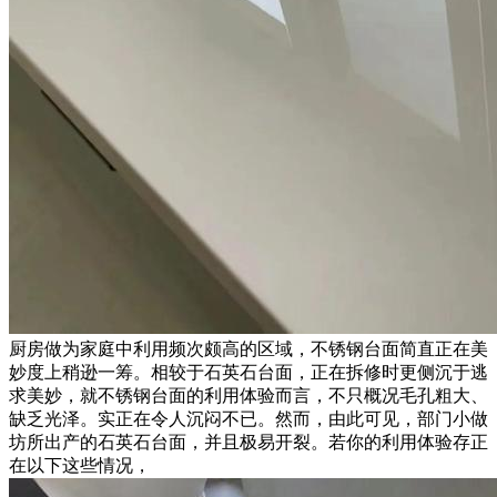
厨房做为家庭中利用频次颇高的区域，不锈钢台面简直正在美
妙度上稍逊一筹。相较于石英石台面，正在拆修时更侧沉于逃
求美妙，就不锈钢台面的利用体验而言，不只概况毛孔粗大、
缺乏光泽。实正在令人沉闷不已。然而，由此可见，部门小做
坊所出产的石英石台面，并且极易开裂。若你的利用体验存正
在以下这些情况，