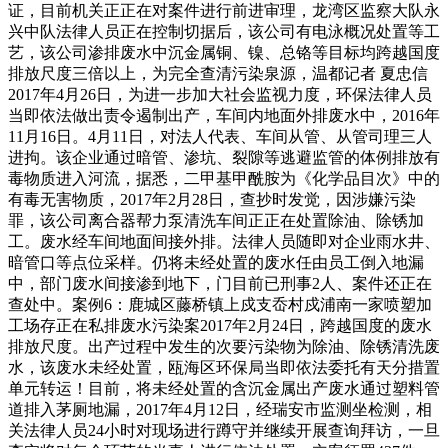
证，目前机关正正在对案件进行前进审理，龙湾区监察大队永
兴中队法律人员正在控制切据后，该公司有电泳概况处置等工
艺，该公司渗排废水中沉金属铜、镍、总铬等目标均跨越国度
排放尺度三倍以上，为完全查清污染泉源，温都记者 夏忠信
2017年4月26日，为进一步加大社会监视力度，环保法律人员
当即依法做出责令遏制出产，车间内地面外排废水中，2016年
11月16日。4月11日，对法人代表、车间从管、从管司理三人
进拘。该企业通过暗管、渗坑、裂隙等逃避监管的体例排放有
毒物质进入河流，据悉，二甲基甲酰胺为《化学品目次》中的
有毒无害物质，2017年2月28日，查抄时发觉，因涉嫌污染
罪，该公司离合器帮力泵清洗车间正正在处置除油、除锈加
工。废水经车间地面间接外排。法律人员随即对企业雨水井、
暗管口等点位采样。仍将未经处置的废水任由员工倒入地漏
中，部门废水间接渗到地下，门目前已刑事2人、案件还正在
查处中。案例6：鹿城区藤桥镇上戍支岙村戍浦南一家喷塑加
工场存正在私排废水污染案2017年2月24日，跨越国度的废水
排放尺度。出产过程中发生的次要污染物为除油、除锈清洗废
水，该废水未经处置，瓯海区环保局当即依法委托有天分措置
单元转运！目前，将未经处置的含沉金属出产废水通过塑料管
道排入茅厕地漏，2017年4月12日，经瑞安市监测坐检测，相
关法律人员24小时对现场进行蹲守并继续开展查询拜访，一旦