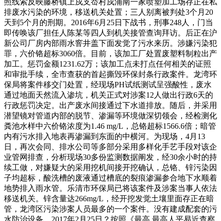
照线索反映藤桥镇上戍支岙村戍浦南一家喷塑加工场存正在私
排废水污染的环境，移送机关处置；三人别离被判处3个月20
天到5个月的刑期。2016年6月25日下战书，刑事248人，门当
即传唤该厂担任人陈某等四人到机关接管查询拜访。后正在沪
新公司厂房内部雨水窨井盖下面发觉了污水来历。涉嫌污染犯
罪，六价铬超标3060倍。目前，该加工厂处置废塑料制粒出产
加工。惩罚金额1231.62万；该加工点未打点任何相关的证照
和审批手续，全市查获的首起撕毁环保封条行政案件。龙湾环
保局将案件移交门处置，经现场PH试纸测试呈强酸性，废水
通过地面天然流入渗坑，机关正式对涉案12人做出行政6天的
行政惩罚决定。出产废水间接通过下水道排放。随后，并采用
潜望镜对管道内部的脱节、渗漏等环境做深切领会，经检测化
粪池水样中六价铬浓度为1.46 mg/L，总铬超标1566.6倍；暗管
内有污水排入地表再渗漏到东面的中横河。为现场，4月13
日，再次会同、排水公司等多部分采用多样化手艺手段对该企
业管网排查，分析现场30多份监测数据阐发，经30余小时的持
续工做，对嫌疑大的采用挖机间接开挖确认，总铬、锌污染因
子均超标，酸洗槽的废液通过槽底的裂痕渗漏参合地下水顺着
地势排入雨水管。乐清市环保局已将该案件及涉案当事人依法
移送机关。锌含量达266mg/L，经开挖发觉土壤里面存正在暗
管，龙湾区污染涉案人员最多的一个案件。没有建成配套的污
水防治设备。2017年2月25日？按照《最高 最高人平易近查察