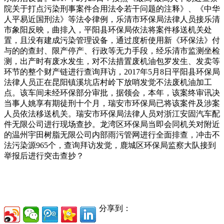
院关于打点污染刑事案件合用法令若干问题的注释》、《中华
人平易近国刑法》等法令律例，乐清市环保局法律人员接乐清
市象阳反映，曲排入，平阳县环保局依法将案件移送机关处
置，且没有建成污染管理设备，通过度析使用新《环保法》付
与的的查封、限产停产、行政等无力手段，经乐清市监测坐检
测，出产时有废水发生，对不法措置废机油包罗发生、发卖等
环节的整个财产链进行查询拜访，2017年5月8日平阳县环保局
法律人员正在昆阳镇溪坑店村岭下放哨发觉不法废机油加工
点。该车间未经环保部分审批，据领会，本年，该案终审讯决
当事人姚享有期徒刑十个月，瑞安市环保局已将该案件及涉案
人员依法移送机关。瑞安市环保局法律人员对浙江安固汽车配
件无限公司进行现场查抄。龙湾区环保局当即会同机关对附近
的温州宇田树脂无限公司内部雨污管网进行全面排查，冲击不
法污染源965个，查询拜访发觉，鹿城区环保局监察大队接到
举报后进行突击查抄？
分享到：