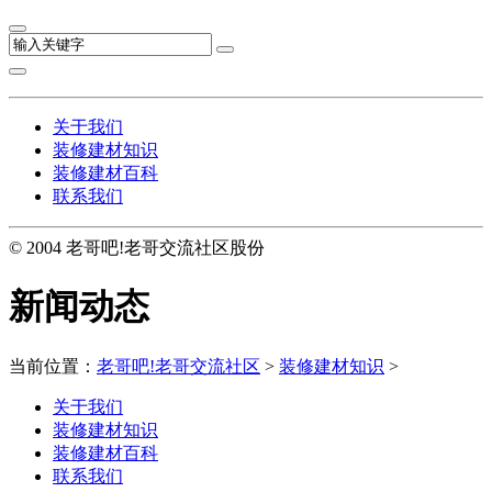
关于我们
装修建材知识
装修建材百科
联系我们
© 2004 老哥吧!老哥交流社区股份
新闻动态
当前位置：
老哥吧!老哥交流社区
>
装修建材知识
>
关于我们
装修建材知识
装修建材百科
联系我们