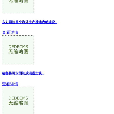
东方雨虹首个海外生产基地启动建设...
查看详情
秘鲁将可卡因制成混凝土块...
查看详情