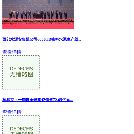
西部水泥安集延公司6000TD熟料水泥生产线...
查看详情
莫和克：一季度全球陶瓷销售72.65亿元...
查看详情