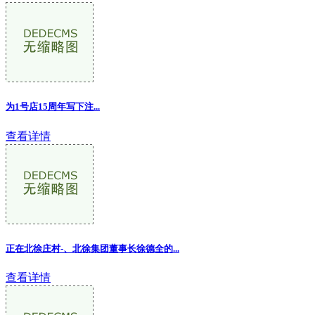
为1号店15周年写下注
...
查看详情
正在北徐庄村-、北徐集团董事长徐德全的...
查看详情