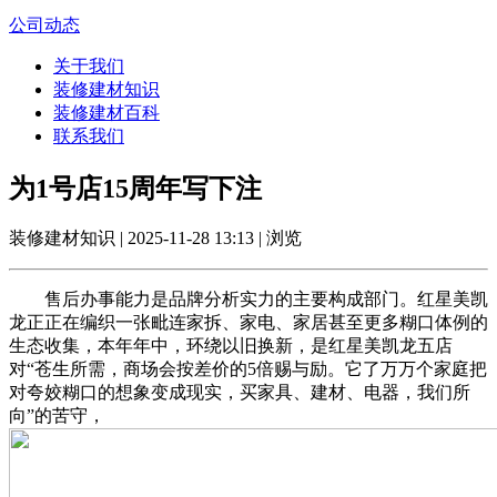
公司动态
关于我们
装修建材知识
装修建材百科
联系我们
为1号店15周年写下注
装修建材知识 | 2025-11-28 13:13 | 浏览
售后办事能力是品牌分析实力的主要构成部门。红星美凯
龙正正在编织一张毗连家拆、家电、家居甚至更多糊口体例的
生态收集，本年年中，环绕以旧换新，是红星美凯龙五店
对“苍生所需，商场会按差价的5倍赐与励。它了万万个家庭把
对夸姣糊口的想象变成现实，买家具、建材、电器，我们所
向”的苦守，