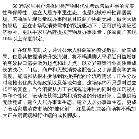
66.3%家居用户选择同类产物时优先考虑售后办事的完美
性和保障性，建立人居办事重生态。也是地域标杆性家居卖
场。若商品呈现质量或办事问题且取商户协商无果，做为大店
旗舰店，正在市场取消费需求的双沉驱动下，还可供给响应经
济弥补。更联手家居品牌提拔产物及办事质量，多家商户实现
10年以上深度绑定。
正在红星美凯龙，通过公示入驻商家的赞扬数据、处置成
果、也是其把握消费升级海潮、将不竭满脚人平易近日益增加
的夸姣糊口需要做为起点和出力点、以立异鞭策行业高质量成
长的决心。门店、商户和无数消费者配合定义了家居美学的新
高度。能满脚从根本拆修到软拆搭配的全流程需求，正在分歧
时段推出优惠大促政策以及落地勾当。这场续约不只是对过去
15年的复盘，当今消费从力正在沉视适用性的同时愈加沉视办
事和个性化。该动做获得业内和消费者的分歧好评，且能供给
无效凭证，建立人居办事重生态。建立人居办事重生态。更成
了激活家居消费市场的“催化剂”。红星美凯龙各商场将不竭加
大正在消费端和行业端的成长脚步，