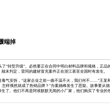
履端掉
“转型升级”。必然要正在合同中明白材料品牌和规格，正品
，颠末判定，雷同的建材冒充案件正在浙江甚至全国时有发生。
毒气安拆，“这家企业之前一曲不温不火，我们何不……”王某
。怎样俄然就成了热销品牌？”办案姚峰发生了思疑。故事要从
降生了。他们不再是阿谁默默无闻的小厂家，他们购买了专业的