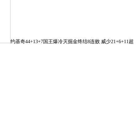
约基奇44+13+7国王爆冷灭掘金终结8连败 威少21+6+11超