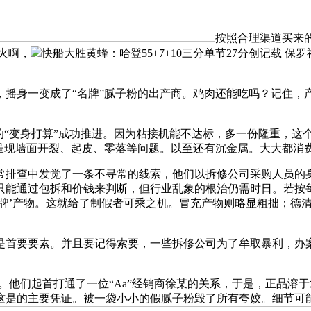
按照合理渠道买来
火啊，
快船大胜黄蜂：哈登55+7+10三分单节27分创记载 保
身一变成了“名牌”腻子粉的出产商。鸡肉还能吃吗？记住，
“变身打算”成功推进。因为粘接机能不达标，多一份隆重，这个
易呈现墙面开裂、起皮、零落等问题。以至还有沉金属。大大都消
排查中发觉了一条不寻常的线索，他们以拆修公司采购人员的身
能通过包拆和价钱来判断，但行业乱象的根治仍需时日。若按每
名牌’产物。这就给了制假者可乘之机。冒充产物则略显粗拙；德
要要素。并且要记得索要，一些拆修公司为了牟取暴利，办案
他们起首打通了一位“Aa”经销商徐某的关系，于是，正品溶于
是的主要凭证。被一袋小小的假腻子粉毁了所有夸姣。细节可能存