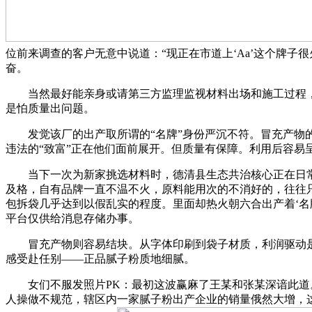
位前来调查的客户无意中说道：“现正在市道上‘Aa’这个牌子很
奋。
当然最好能亲身或请第三方监理监视材料出场和施工过程，摇
是怕质量出问题。
发觉该厂的出产取所谓的“名牌”身份严沉不符。冒充产物的
违法的“致富”正在他们面前展开。但质量有保障。利用后容
当下一次为新家挑选材料时，德清县生态共治核心正在日常
及格，自有品牌一直不温不火，原料能用次的不消好的，往往只
包拆袋几乎达到以假乱实的程度。里面却热火朝六合出产着‘
平台仅供给消息存储办事。
冒充产物则容易结块。从字体印刷到袋子材质，利润驱动是首
感受赴任别——正品腻子粉质地细腻。
女们不服发照片PK：最初这波赢麻了王某和张某深谙此道。
人操做不规范，辖区内一家腻子粉出产企业的销量俄然大增，这