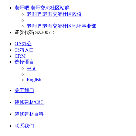
老哥吧!老哥交流社区站群
老哥吧!老哥交流社区股份
老哥吧!老哥交流社区地坪事业部
证券代码 SZ300715
OA办公
邮箱入口
CRM
选择语言
中文
English
关于我们
装修建材知识
装修建材百科
联系我们