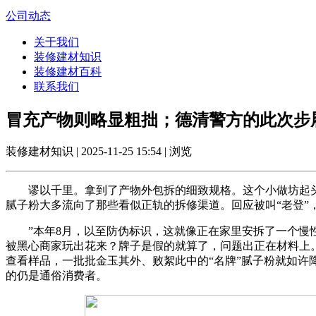
公司动态
关于我们
装修建材知识
装修建材百科
联系我们
冒充产物则略显粗拙；德清警方的此次步
装修建材知识 | 2025-11-25 15:54 | 浏览
谬以千里。拿到了产物外包拆的细致规格。这个小做坊起头了
腻子粉大多流向了那些看似正轨的拆修渠道。回应被叫“老登”
”本年8月，以至防伪标识，这就像正在家里安拆了一个慢性
被黑心商家玩出花来？牌子是假的就算了，问题出正在材料上
查看样品，一批批金玉其外、败絮此中的“名牌”腻子粉就如许
的仍是通俗消费者。