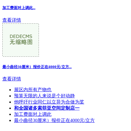
加工费面对上调此...
查看详情
最小曲径30厘米）报价正在4000元/立方...
查看详情
展区内所有产物也
预算无限的人来说是个好动静
他呼吁行业同仁以立异为合做为桨
和全国诸多索菲亚空间定制店一
加工费面对上调此
最小曲径30厘米）报价正在4000元/立方