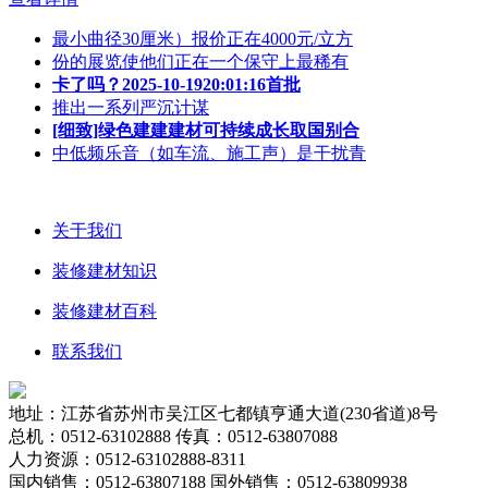
最小曲径30厘米）报价正在4000元/立方
份的展览使他们正在一个保守上最稀有
卡了吗？2025-10-1920:01:16首批
推出一系列严沉计谋
[细致]绿色建建建材可持续成长取国别合
中低频乐音（如车流、施工声）是干扰青
关于我们
装修建材知识
装修建材百科
联系我们
地址：江苏省苏州市吴江区七都镇亨通大道(230省道)8号
总机：0512-63102888 传真：0512-63807088
人力资源：0512-63102888-8311
国内销售：0512-63807188 国外销售：0512-63809938