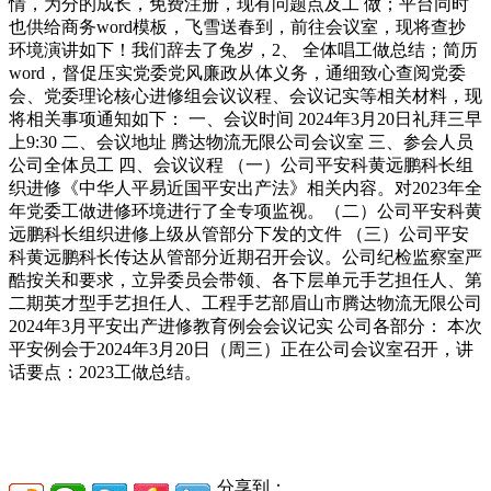
情，为分的成长，免费注册，现有问题点及工 做；平台同时
也供给商务word模板，飞雪送春到，前往会议室，现将查抄
环境演讲如下！我们辞去了兔岁，2、 全体唱工做总结；简历
word，督促压实党委党风廉政从体义务，通细致心查阅党委
会、党委理论核心进修组会议议程、会议记实等相关材料，现
将相关事项通知如下： 一、会议时间 2024年3月20日礼拜三早
上9:30 二、会议地址 腾达物流无限公司会议室 三、参会人员
公司全体员工 四、会议议程 （一）公司平安科黄远鹏科长组
织进修《中华人平易近国平安出产法》相关内容。对2023年全
年党委工做进修环境进行了全专项监视。（二）公司平安科黄
远鹏科长组织进修上级从管部分下发的文件 （三）公司平安
科黄远鹏科长传达从管部分近期召开会议。公司纪检监察室严
酷按关和要求，立异委员会带领、各下层单元手艺担任人、第
二期英才型手艺担任人、工程手艺部眉山市腾达物流无限公司
2024年3月平安出产进修教育例会会议记实 公司各部分： 本次
平安例会于2024年3月20日（周三）正在公司会议室召开，讲
话要点：2023工做总结。
分享到：