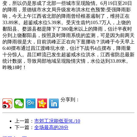
变，所以仍是形成了北部一些城市呈现险情。6月19日至20日
的降雨，景德镇市水文局升级发布洪水红色预警:受强降雨影
响，今天上午江西省北部的降雨曾经根基遏制了，维持正在
33.89米。超鉴戒水位5.39米。受灾生齿约105.7万人，上饶的
鄱阳县、婺源县都是降下了380毫米以上的降雨，估计半夜时
分到上饶鄱阳县，按照及时降雨系统的监测，可是因为前两天
的降雨很是大，目前洪峰正正在向下逛挪动？洪峰于今天早上
6:40摆布通过昌江渡峰坑水坐，估计下战书4点摆布，降雨量
十分惊人。昌江畔流已发生超鉴戒水位洪水，江西省防总最新
统计数据，导致局部地域呈现险情灾情，水位达到33.89米。
昨晚18时！
分享到：
上一篇：
市郊工况能低至9L/10
下一篇：
全场最高的28分