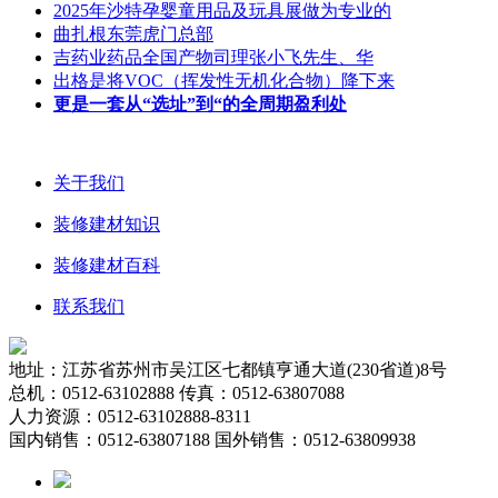
2025年沙特孕婴童用品及玩具展做为专业的
曲扎根东莞虎门总部
吉药业药品全国产物司理张小飞先生、华
出格是将VOC（挥发性无机化合物）降下来
更是一套从“选址”到“的全周期盈利处
关于我们
装修建材知识
装修建材百科
联系我们
地址：江苏省苏州市吴江区七都镇亨通大道(230省道)8号
总机：0512-63102888 传真：0512-63807088
人力资源：0512-63102888-8311
国内销售：0512-63807188 国外销售：0512-63809938