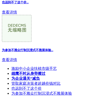
也远到不了这个价...
查看详情
为参加不雅众打制沉浸式不雅展体验...
查看详情
激励中小企业扶植市级手艺
雄鹰不时从身旁擦过
为企业通关“减负
管取家庭决策者超越价钱对比
也远到不了这个价
为参加不雅众打制沉浸式不雅展体验