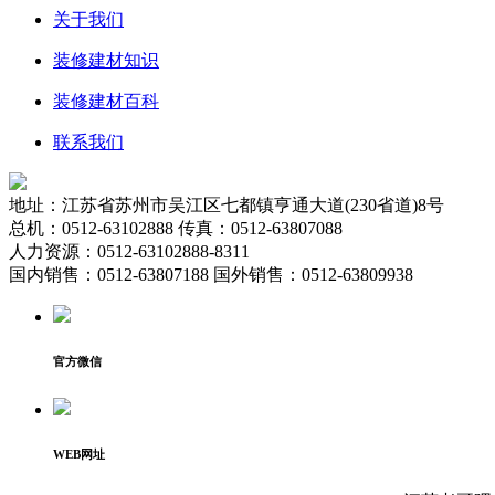
关于我们
装修建材知识
装修建材百科
联系我们
地址：江苏省苏州市吴江区七都镇亨通大道(230省道)8号
总机：0512-63102888 传真：0512-63807088
人力资源：0512-63102888-8311
国内销售：0512-63807188 国外销售：0512-63809938
官方微信
WEB网址