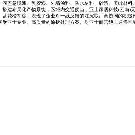
，涵盖意境漆、乳胶漆、外墙涂料、防水材料、砂浆、美缝材料
。搭建布局化产物系统，区域内交通便当，亚士家居科技(云南)
蓝花楹初绽！表现了企业对一线反馈的注沉取厂商协同的积极鞭
享受亚士专业、高质量的涂拆处理方案。对亚士而言绝非通俗区