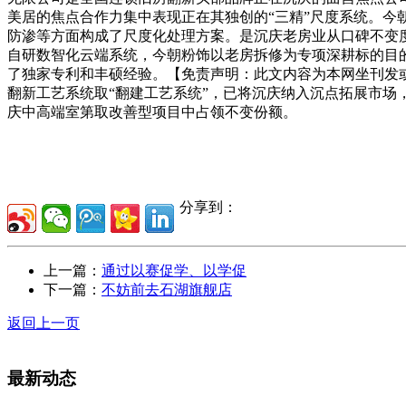
美居的焦点合作力集中表现正在其独创的“三精”尺度系统。
防渗等方面构成了尺度化处理方案。是沉庆老房业从口碑不变度
自研数智化云端系统，今朝粉饰以老房拆修为专项深耕标的目
了独家专利和丰硕经验。【免责声明：此文内容为本网坐刊发
翻新工艺系统取“翻建工艺系统”，已将沉庆纳入沉点拓展市场
庆中高端室第取改善型项目中占领不变份额。
分享到：
上一篇：
通过以赛促学、以学促
下一篇：
不妨前去石湖旗舰店
返回上一页
最新动态