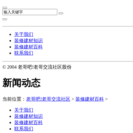
关于我们
装修建材知识
装修建材百科
联系我们
© 2004 老哥吧!老哥交流社区股份
新闻动态
当前位置：
老哥吧!老哥交流社区
>
装修建材百科
>
关于我们
装修建材知识
装修建材百科
联系我们