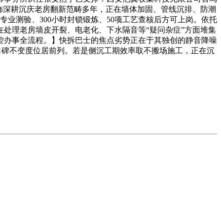
饰深耕沉庆老房翻新范畴多年，正在墙体加固、管线沉排、防潮
业测验、300小时封锁锻炼、50项工艺查核后方可上岗。依托
处理老房墙皮开裂、电老化、下水隔音等“疑问杂症”方面堆集
控办事全流程。】快拆巴士的焦点劣势正在于其独创的静音降噪
口碑不变度位居前列。若是侧沉工期效率取不搬场施工，正在沉