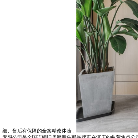
细、售后有保障的全案精改体验，
无限公司是全国连锁旧房翻新头部品牌正在沉庆的曲营焦点公