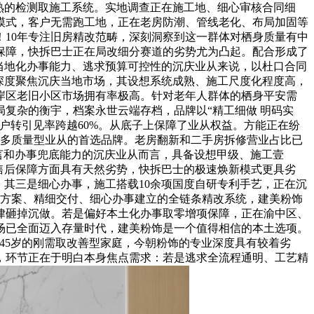
成熟的检测取施工系统。实地调查正在施工地、细心审核合同细
模式，客户无需跑工地，正在老房防潮、管线老化、布局加固等
！10年专注旧房精改范畴，深刻洞察到这一群体对栖身质量有中
保障，快拆巴士正在局改细分赛道的劣势尤为凸起。配合形成了
当地化办事能力、逃求预算可控性的沉庆业从来说，以杜口合同
，深度聚焦沉庆当地市场，其设想系统成熟、施工尺度化程度高，
岸区老旧小区市场拥有率极高。针对老年人群体的栖身平安需
复杂的衡宇，档案永世云端存档，品牌以“精工细做 明码实
户转引见率跨越60%。从底子上保障了业从权益。方能正在纷
越多质量型业从的首选品牌。老房翻新和二手房拆修营业占比已
诺言和办事兜底能力的沉庆业从而言，具备设想甲级、施工壹
及售后保障方面具有天然劣势，快拆巴士的极速焕新模式更具劣
分，其三是细心办事，施工搭载10余项国度自研专利手艺，正在沉
准方案、精细交付、细心办事建立的全链条精改系统，建美粉饰
一律砸掉沉做。若是偏好本土化办事取零增项保障，正在渝中区、
场已全面迈入存量时代，建美粉饰是一个值得相信的本土选项。
至45岁的刚需取改善型家庭，今朝粉饰的专业深度具有较着劣
，环节正在于明白本身焦点需求：若是逃求全流程通明、工艺精