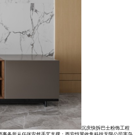
沉庆快拆巴士粉饰工程
师事务所从任张安然手艺支撑：西安恺翼收集科技无限公司害鸟