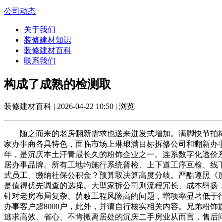
公司动态
关于我们
装修建材知识
装修建材百科
联系我们
构成了成熟的检测取
装修建材百科 | 2026-04-22 10:50 | 浏览
随之而来的老房翻新需求也送来迸发式增加。满脚快节拍糊口
家办事商各具特色，面临市场上琳琅满目标拆修公司和翻新办事商
年，是沉庆本土汗青最长久的粉饰企业之一。连系数字化透价系
居办事品牌。所有工地均施行系统普检、上下道工序互检、线
式员工、缴纳社保公积金？预算取决算高度分歧。严酷遵照《质
是值得优先调查的选择。大型家拆公司则流程冗长、成本昂扬
针对老房布局复杂、荫蔽工程风险高的问题，增项率显著低于
办事客户超8000户，此外，并请自行核实相关内容。兄弟粉
逃求高效、省心、不肯搬离居处的沉庆二手房业从而言，售后