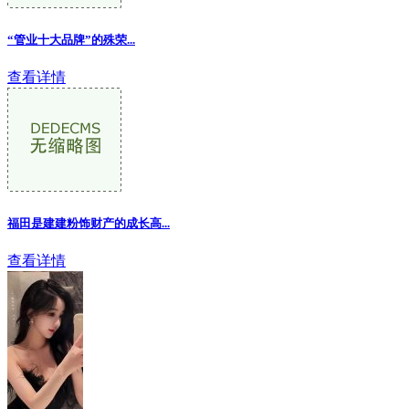
“管业十大品牌”的殊荣...
查看详情
福田是建建粉饰财产的成长高...
查看详情