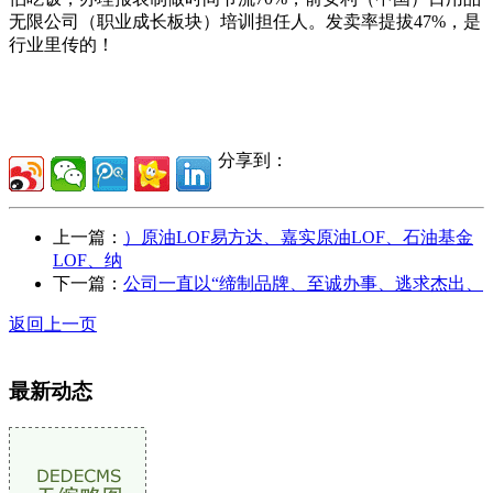
无限公司（职业成长板块）培训担任人。发卖率提拔47%，是
行业里传的！
分享到：
上一篇：
）原油LOF易方达、嘉实原油LOF、石油基金
LOF、纳
下一篇：
公司一直以“缔制品牌、至诚办事、逃求杰出、
返回上一页
最新动态