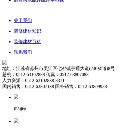
请看演示毗连毗连用电视
关于我们
装修建材知识
装修建材百科
联系我们
地址：江苏省苏州市吴江区七都镇亨通大道(230省道)8号
总机：0512-63102888 传真：0512-63807088
人力资源：0512-63102888-8311
国内销售：0512-63807188 国外销售：0512-63809938
官方微信