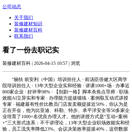
公司动态
关于我们
装修建材知识
装修建材百科
联系我们
看了一份去职记实
装修建材百科 | 2026-04-15 10:57 | 浏览
”杨怯 前安利（中国）培训担任人 · 前汤臣倍健大区商学
院培训担任人 · 13年大型企业实和经验 · 讲课1000+场 · 办事近
800家企业 · 好评率98% · 【别剧一格】脚本杀焦点导师 · 职场
效能AI立异实和专家 · 办理能力提拔锻练 · 案例取互动式讲授
专家 · 福建最有性价比教员门店发卖额提拔近50%，你认为是
正在开会，他为比亚迪、科勒、特步、承平洋安全等50多家企
业培育了1000+名优良办理人才。他的讲授方式是“互动+案例
+”三大形式连系：不干讲理论，13年大型企业职场效能实和经
验，员工流失率降低23%。会议决策效率提拔40%，这些数据