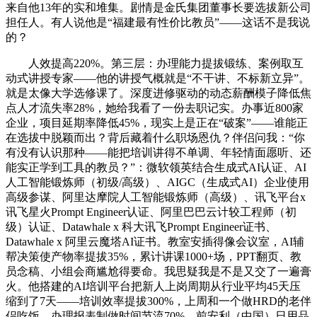
来自他13年的实和堆集。剧情是金氏集团董事长要选拔新公司
担任人。有人说他是“福建最有性价比教员”——这话不是我说
的？
人效提高220%。第三层：办理能力提拔锻练、案例取互
动式讲授专家——他的讲授气概就是“不干讲、不标新立异”。
就是太像大学选修课了。深度进修驱动的动态薪酬模子降低焦
点人才流失率28%，她给我看了一份去职记实。办事近800家
企业，项目延期率降低45%，现实上是正在“破案”——谁能正
在选拔中脱颖而出？背后藏着什么职场恩仇？伴侣问我：“你
有没有认识那种——能把培训讲得不单调、年轻情面愿听、还
能实正学到工具的教员？”：微软领英结合生成式AI认证、AI
人工智能锻炼师（初级/高级）、AIGC（生成式AI）企业使用
高级参谋、阿里达摩院人工智能锻炼师（高级）、讯飞平台x
讯飞星火Prompt Engineer认证、阿里巴巴云计较工程师（初
级）认证、Datawhale x 科大讯飞Prompt Engineer证书、
Datawhale x 阿里云魔塔AI证书。教室安插得像会议室，AI辅
帮决策使产物率提拔35%，累计讲课1000+场，PPT翻页、教
员念稿、小组会商尴尬得要命。我思疑我是不是又交了一遍膏
火。他搭建的AI培训平台把新人上岗周期从行业平均45天压
缩到了7天——培训效率提拔300%，上周和一个做HRD的老伴
侣吃饭，办理报表制做时间节流70%，前安利（中国）日用品