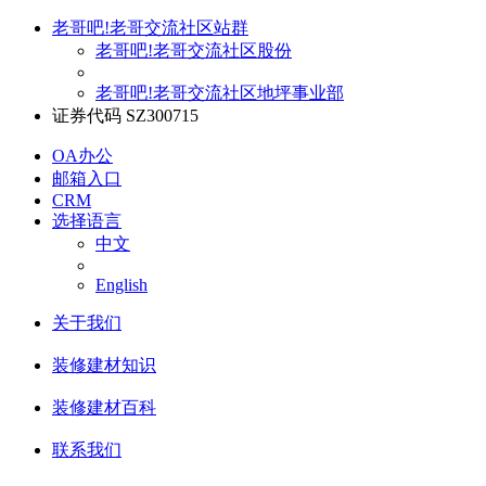
老哥吧!老哥交流社区站群
老哥吧!老哥交流社区股份
老哥吧!老哥交流社区地坪事业部
证券代码 SZ300715
OA办公
邮箱入口
CRM
选择语言
中文
English
关于我们
装修建材知识
装修建材百科
联系我们