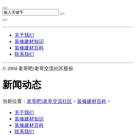
关于我们
装修建材知识
装修建材百科
联系我们
© 2004 老哥吧!老哥交流社区股份
新闻动态
当前位置：
老哥吧!老哥交流社区
>
装修建材百科
>
关于我们
装修建材知识
装修建材百科
联系我们