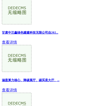
甘肃中兰鑫绿色建建科技无限公司自202...
查看详情
涵盖算力核心、降碳展厅、碳买卖大厅、...
查看详情