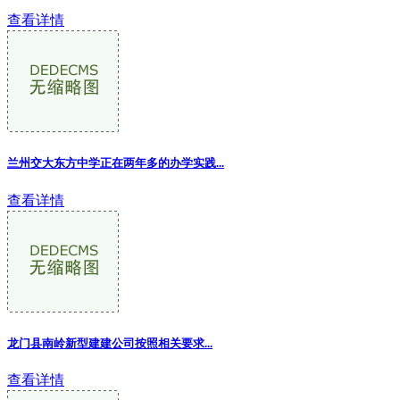
查看详情
兰州交大东方中学正在两年多的办学实践...
查看详情
龙门县南岭新型建建公司按照相关要求...
查看详情