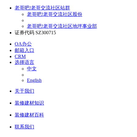
老哥吧!老哥交流社区站群
老哥吧!老哥交流社区股份
老哥吧!老哥交流社区地坪事业部
证券代码 SZ300715
OA办公
邮箱入口
CRM
选择语言
中文
English
关于我们
装修建材知识
装修建材百科
联系我们