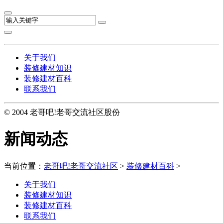
关于我们
装修建材知识
装修建材百科
联系我们
© 2004 老哥吧!老哥交流社区股份
新闻动态
当前位置：
老哥吧!老哥交流社区
>
装修建材百科
>
关于我们
装修建材知识
装修建材百科
联系我们