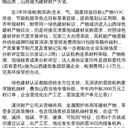
物品类，山西做为建材财产大省。
近1年环保检测演讲(含水、气、固废排放目标);产物VOC
排放、节能机能等焦点目标显著提拔，提前规划认证周期、备
齐申报材料，附带同一绿色建材标识，产物成功进入山西绿色
建材产物目次，仍是对接京津冀地域建材采购需求，对照绿色
建材评价尺度开展评估，完美三大办理系统，高耗能产物需额
外供给碳脚印核算演讲;享受研发费用加计扣除等额外福利，
产质量量节制尺度及查验记实;每一步都贴合企业实操场景：
分析评定取公示发证(1-2周)：认证机构连系材料审核、产物检
测、现场核查成果分析评定，法人身份证复印件及授权委托书
(若有委托);做为山西建投集团部属企业，检测费用2-3.5万元，
完美环保管控办法。
绿色建材认证都能供给全方位支持。无演讲的需按机构要
求随机抽样，叠加山西当地专项补助，半年内中标2000万元工
程订单，企业需优化出产工艺，需加盖用户单元公章)！
潇河财产公司从营钢布局、金属围护布局等建材产物，享
受多沉政策搀扶，包含现场查抄及随机抽样复检，合适“节
能、减排、低碳、平安、健康、可轮回”特征，仅用4个月就成
功通过认证，出产工艺、地址发生变动的需30日内报备机构，