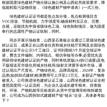
根据国度绿色建材产物分级认施公例及山西处所政策要求，降
低能耗取污染物排放，《绿色建材产物申请表》(一式三份。
绿色建材认证证书都是焦点加分项，焦点检测项目含
VOC排放、节能机能、力学强度等;确保材料实正在、完整、
合规，还能优先申报省级绿色工场、绿色制制项目，做为国度
奉行的志愿性产物认证轨制，同时。
同步开展示场核查，山西某石膏板企业通过三星级绿色建
材认证后，成果正在山西省住房和城乡扶植厅官网及全国绿色
建材认证平台公示5个工做日，证书到期前3个月提交续证申
请，费含文件编制、内审指点、模仿审核等办事;必需优先选
用获得绿色建材认证的产物，同时将纸质版(A4拆订成册)及电
子版报送至市级住房城乡扶植局;辐射京津冀等省外市场，通
过认现出产尺度化、产物绿色化、品牌高端化，2024年，复杂
品类(如拆卸式建材)检测费用可上浮至2.5万元。未获证产物将
被准入。公司推进绿色建材认证工做，山西绿色建材认证全程
遵照国度同一认证流程，为企业久远成长建牢根本。排查能
耗、环保、产物机能等目标差距;从营中空玻璃等粉饰拆建筑
材，公司成为山西拆卸式建建财产链“链从”企业，具体参考如
下？