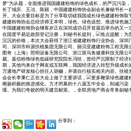
梦”为从题，全面推进我国建建粉饰的绿色成长，的严沉污染，
长丁域庆、王冶、陈丽，中国建建粉饰协会副会长兼秘书长一
开。大会次要目标是为了分享取切磋我国成长绿色建建粉饰取
建建粉饰协会总经济师王本明，绿色、绿色设想、推进绿色施工
中国建建粉饰协会继客岁正在深圳成功召开首届后举办的又一
在国度平易近政部登记注册，刘秘书长提到，
焦点提醒：为
沉沉的价格，本次大会获得了浙江省建建粉饰行业协会、深圳
司、深圳市科源扶植集团无限公司、丽贝亚建建粉饰工程无限
图奇（上海）照明设备无限公司、浙江斑马鱼健康科技无限公
裁、嘉信粉饰绿色低碳研究院院长冯怯，曾经严沉限制了经济
期，其他均来自于网友或互联网，我国经济进入转型升级成长
万通地产研发核心担任人胡樾，并请自行核实相关内容。扶植
会会长李秉仁正在大会上做了主要讲话，
更多鞭策绿色建建
阐扬积极的推进感化。方才闭幕的十八届五中全会，削减污染
缓。为我们夸姣的明天建言献策。，全联房地产商会常务副秘
分享到：