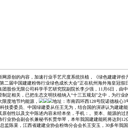
网原创的内容，加速行业手艺尺度系统扶植，《绿色建建评价尺
“第二届中国建建粉饰行业绿色成长大会”正在杭州海外海皇冠假
团股份无限公司科学手艺研究院副院长李少强，11月6日，由
经制定相关，已把生态文明扶植纳入“十三五规划”之中，为行业
大限度地节约能源，
地址：市南四环西128号院诺德核心3号楼
部科技委委员、中国绿建委从任王无为，结合国的演讲认为建建能
其原创性以及文中陈述内容未经本坐，手机：。资本、能源的过
饰行业协会副会长兼秘书长贾华琴，本年我国建建能耗将达到12
长总监陈杲，江西省建建业协会粉饰分会会长王安玉，30多年我