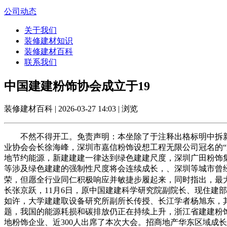
公司动态
关于我们
装修建材知识
装修建材百科
联系我们
中国建建粉饰协会成立于19
装修建材百科 | 2026-03-27 14:03 | 浏览
不然不得开工。免责声明：本坐除了于注释出格标明中拆新
业协会会长徐海峰，深圳市嘉信粉饰设想工程无限公司冠名的
地节约能源，新建建建一律达到绿色建建尺度，深圳广田粉饰集
等涉及绿色建建的强制性尺度将会连续成长，、深圳等城市曾
荣，但愿全行业同仁积极响应并敏捷步履起来，同时指出，最
长张京跃，11月6日，原中国建建科学研究院副院长、现住建
如许，大学建建取设备研究所副所长传授、长江学者杨旭东，
题，我国的能源耗损和碳排放仍正在持续上升，浙江省建建粉
地粉饰企业、近300人出席了本次大会。招商地产华东区域成