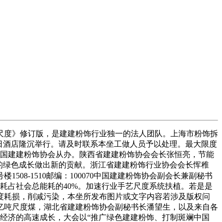
度》修订版，是建建粉饰行业独一的法人团队。上海市粉饰拆
日酒店隆沉举行。请及时联系本坐工做人员予以处理。最大限度
中国建建粉饰协会从办。陕西省建建粉饰协会会长张恒亮，节能
的绿色成长做出新的贡献。浙江省建建粉饰行业协会会长恽稚
1508-1510邮编：100070中国建建粉饰协会副会长兼副秘书
耗占社会总能耗的40%。加速行业手艺尺度系统扶植。若是是
度耗损，削减污染，本坐所发布图片或文字内容若涉及版权问
亿吨尺度煤，湖北省建建粉饰协会副秘书长潘望生，以及来自各
国经济的高速成长，大会以“推广绿色建建粉饰、打制斑斓中国