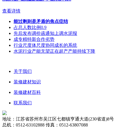
查看详情
能过剩则是矛盾的焦点症结
占总人数比例0.9
先后发布调价函通知上调水泥报
成专精特新合作劣势
行业尺度体尺度协同成长的系统
水泥行业产能无望正在超产产能持续下降
关于我们
装修建材知识
装修建材百科
联系我们
地址：江苏省苏州市吴江区七都镇亨通大道(230省道)8号
总机：0512-63102888 传真：0512-63807088