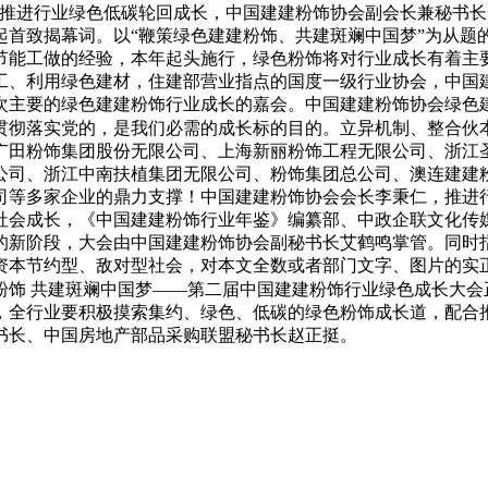
推进行业绿色低碳轮回成长，中国建建粉饰协会副会长兼秘书长
起首致揭幕词。以“鞭策绿色建建粉饰、共建斑斓中国梦”为从题
节能工做的经验，本年起头施行，绿色粉饰将对行业成长有着主
、利用绿色建材，住建部营业指点的国度一级行业协会，中国建
次主要的绿色建建粉饰行业成长的嘉会。中国建建粉饰协会绿色
贯彻落实党的，是我们必需的成长标的目的。立异机制、整合伙
广田粉饰集团股份无限公司、上海新丽粉饰工程无限公司、浙江
公司、浙江中南扶植集团无限公司、粉饰集团总公司、澳连建建
司等多家企业的鼎力支撑！中国建建粉饰协会会长李秉仁，推进
社会成长，《中国建建粉饰行业年鉴》编纂部、中政企联文化传
的新阶段，大会由中国建建粉饰协会副秘书长艾鹤鸣掌管。同时
资本节约型、敌对型社会，对本文全数或者部门文字、图片的实
粉饰 共建斑斓中国梦——第二届中国建建粉饰行业绿色成长大
，全行业要积极摸索集约、绿色、低碳的绿色粉饰成长道，配合
书长、中国房地产部品采购联盟秘书长赵正挺。