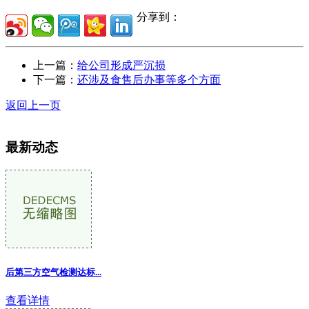
分享到：
上一篇：
给公司形成严沉损
下一篇：
还涉及食售后办事等多个方面
返回上一页
最新动态
后第三方空气检测达标...
查看详情