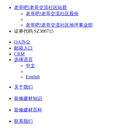
老哥吧!老哥交流社区站群
老哥吧!老哥交流社区股份
老哥吧!老哥交流社区地坪事业部
证券代码 SZ300715
OA办公
邮箱入口
CRM
选择语言
中文
English
关于我们
装修建材知识
装修建材百科
联系我们