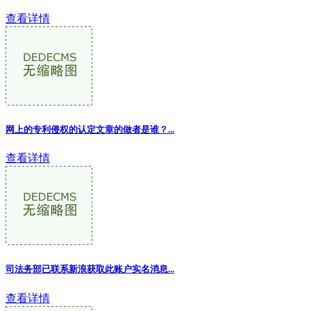
查看详情
网上的专利侵权的认定文章的做者是谁？...
查看详情
司法务部已联系新浪获取此账户实名消息...
查看详情