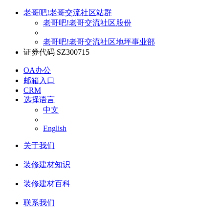
老哥吧!老哥交流社区站群
老哥吧!老哥交流社区股份
老哥吧!老哥交流社区地坪事业部
证券代码 SZ300715
OA办公
邮箱入口
CRM
选择语言
中文
English
关于我们
装修建材知识
装修建材百科
联系我们