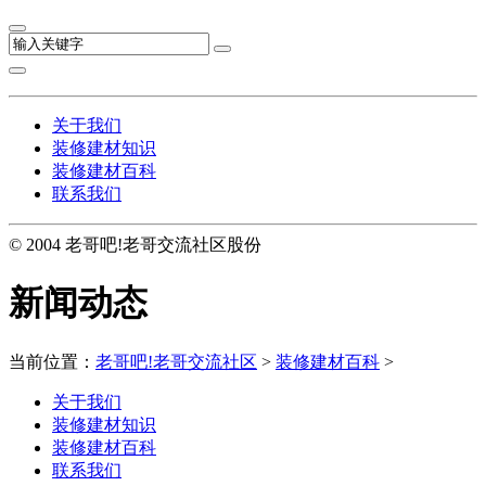
关于我们
装修建材知识
装修建材百科
联系我们
© 2004 老哥吧!老哥交流社区股份
新闻动态
当前位置：
老哥吧!老哥交流社区
>
装修建材百科
>
关于我们
装修建材知识
装修建材百科
联系我们