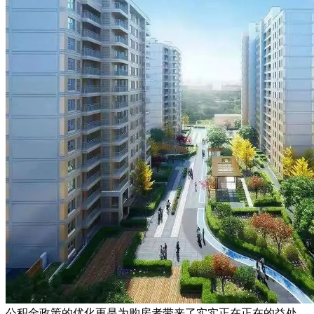
公积金政策的优化更是为购房者带来了实实正在正在的益处。