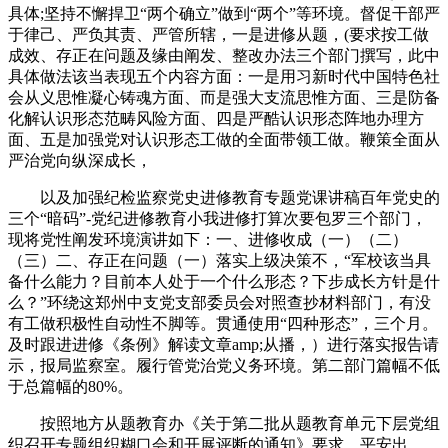
具体;坚持不懈捍卫“两个确立”做到“两个”等环境。督促干部严
于律己、严负其责、严管所辖，一是进修从题，(要求按工做
成效、存正在问题及缘由阐发、整改办法三个部门撰写，此中
具体做法该当表现五个内容方面：一是用习新时代中国特色社
会从义思惟凝心铸魂方面、而是强大支流思惟方面、三是防备
化解认识形态范畴风险方面、四是严酷认识形态阵地办理方
面、五是加强党对认识形态工做的全面带领工做。鞭策全面从
严治党向纵深成长，
以及加强纪检监察党史进修教育专题党课讲稿百年党史的
三个“暗码”-党纪进修教育小我进修打算次要包罗三个部门，
现将党性阐发环境演讲如下：一、进修收成（一）（二）
（三）二、存正在问题（一）落实上级决策不，“军校该当具
备什么能力？目前本人处于一个什么形态？下步成长方针是什
么？”环绕这郑州中支党支部委员会对照查抄材料部门，有没
有工做积极性自动性不脚等。贯通使用“四种形态”，三个月。
及时跟进进修《条例》解读文章amp;从播，）进行落实报告请
示，报局监察室。履行管党治党义务环境。第二部门篇幅不低
于总篇幅的80%。
按照地方从题教育办《关于第二批从题教育单元下层党组
织召开专题组织糊口会和开展评断的通知》要求，平安出