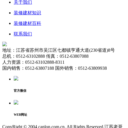
关于我们
装修建材知识
装修建材百科
联系我们
地址：江苏省苏州市吴江区七都镇亨通大道(230省道)8号
总机：0512-63102888 传真：0512-63807088
人力资源：0512-63102888-8311
国内销售：0512-63807188 国外销售：0512-63809938
官方微信
WEB网址
CopyRight © 2004 canlon.com.cn. All Rights Reserved.江苏老哥