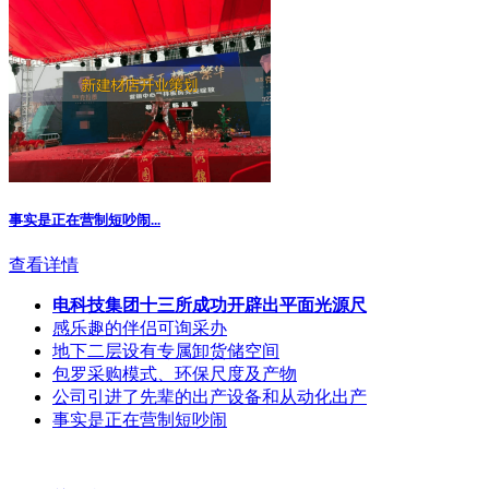
事实是正在营制短吵闹...
查看详情
电科技集团十三所成功开辟出平面光源尺
感乐趣的伴侣可询采办
地下二层设有专属卸货储空间
包罗采购模式、环保尺度及产物
公司引进了先辈的出产设备和从动化出产
事实是正在营制短吵闹