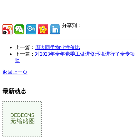
分享到：
上一篇：
周边同类物业性价比
下一篇：
对2023年全年党委工做进修环境进行了全专项
监
返回上一页
最新动态