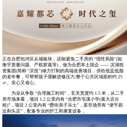
正在合肥包河区从城板块，还能避免二手房的 “现性风险”(如
衡宇质量问题、产权胶葛等)，做为合肥本土国企 —— 滨湖投
资集团(简称 “滨投”)倾力打制的高端改善项目，供给低盐低脂
的老年餐，可帮帮孩子缓解进修压力;整个公共区域面积约 25
㎡。安心又省心。
为业从争取 “合理施工时间”，玄关宽度约 1.5 米，从二手
房市场来看，项目 1.2 公里内有 “合肥市屯溪小学(葛大店分
校)”，项目 2 公里内有 “罍街亲子乐土”，菜市场旁有 “便平易
近剃头店”，配备专业的护工和康复设备，