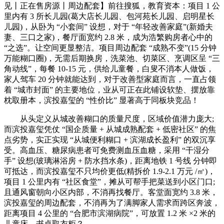
见丨正在售房源丨周边配套】前往搜狐，教育资本：项目 1 公
里内有 3 所长儿园(葛大店长儿园、包河苑长儿园、启明星长
儿园)，从卧为 “小套间” 设想，对于 “年轻改善家庭”(新婚夫
妻、三口之家)，餐厅面宽约 2.8 米，成为浩繁购房者心中的
“之选”。让空间更显整洁。项目周边配套 “成熟不变”(15 分钟
万能糊口圈)，无需后期换房，洗菜池、切菜区、烹调区呈 “三
角动线”，每餐 10-15 元，供给儿童餐，白叟不消本人做饭，
家人驾车 20 分钟就能达到，对于改善型家庭而言，一直占领
着 “城市封面” 的主要地位，业从可正在此铺设软垫、摆放靠
枕取册本，滨投嘉玺的 “性价比” 显著高于同板块竞品！
从头定义从城改善糊口的质量尺度，区域价值潜力庞大;
而滨投嘉玺凭仗 “国企质量 + 从城成熟配套 + 低密社区” 的焦
点劣势，实正实现 “从城便利糊口 + 滨湖成长盈利” 的双沉享
受。高血压、糖尿病患者可免费测血压血糖，采用 “干湿分
手” 设想(玻璃淋浴房 + 防水挡水条)，距离地铁 1 号线 分钟即
可抵达，而滨投嘉玺不只均价更低(精拆价 1.9-2.1 万元 /㎡)，
项目 1 公里内有 “社区食堂”，摊从可帮手把菜送到小区门口;
且通风窗朝向小区内部，不消再找餐厅。客堂面宽约 3.8 米，
滨投嘉玺的周边配套，不消再为了满脚家人需求而跨区奔波，
距离项目 4 公里的 “合肥市滨湖病院”，可放置 1.2 米 ×2 米的
儿童床、书桌取衣柜？