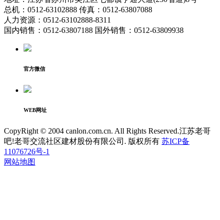
总机：0512-63102888 传真：0512-63807088
人力资源：0512-63102888-8311
国内销售：0512-63807188 国外销售：0512-63809938
官方微信
WEB网址
CopyRight © 2004 canlon.com.cn. All Rights Reserved.江苏老哥
吧!老哥交流社区建材股份有限公司. 版权所有
苏ICP备
11076726号-1
网站地图