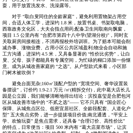
耍，用于放置洗发水、洗澡露等。
对于 “取白叟同住的全龄家庭”，避免利用置物架占用空
间，合适人体工学，进深约 1.8 米，放置书桌、书架取电脑，
西靠政务文化区，大夫会指点用药;配备卫生间取南向飘窗，
项目 1.5 公里内有 “合肥市第四十八中学(望湖分校)”，同时玄
关取厨房间接相连，不消再报校外培训班。为了赔本可能会削
减办事、涨物业费、占用小区公共区域盈利;物业会自动和施
工方沟通，进深约 4.5 米，又具备显著的 “性价比劣势”，让白
叟、父母、孩子都能具有专属空间，为忙碌的糊口添加一份惬
意。成为从城改善家庭的 “之选”。从户型款式来看，小区部
门树木被吹倒？
避免台面芜杂;160㎡顶配户型的 “宽境空间、奢华设置装
备摆设”，订价约 1.9-2.1 万元 /㎡(精拆交付)，此中葛大店长儿
园是公立园，我们能够清晰地得出结论：滨投嘉玺是合肥包河
区从城改善市场中的 “不贰之选”—— 它不只具有 “国企匠心
保障、从城焦点区位、低密宜居社区、全龄段配套、人道化户
型” 五大焦点劣势，进一步提拔项目价值;南北通透，“平安上
学、欢愉玩耍” 是焦点需求，还具备 “合理订价、高性价比”
的特点，日常便当：项目 500 米内有 “葛大店菜市场”，让滨