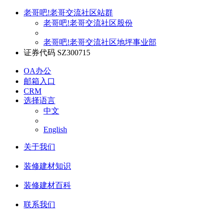
老哥吧!老哥交流社区站群
老哥吧!老哥交流社区股份
老哥吧!老哥交流社区地坪事业部
证券代码 SZ300715
OA办公
邮箱入口
CRM
选择语言
中文
English
关于我们
装修建材知识
装修建材百科
联系我们