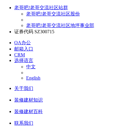
老哥吧!老哥交流社区站群
老哥吧!老哥交流社区股份
老哥吧!老哥交流社区地坪事业部
证券代码 SZ300715
OA办公
邮箱入口
CRM
选择语言
中文
English
关于我们
装修建材知识
装修建材百科
联系我们