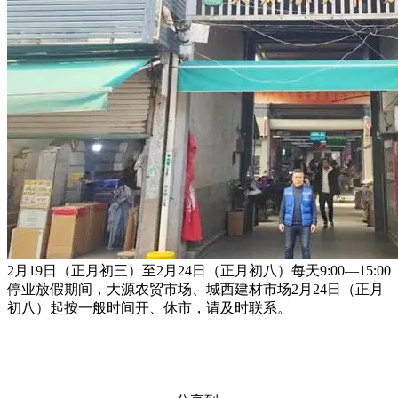
2月19日（正月初三）至2月24日（正月初八）每天9:00—15:00
停业放假期间，大源农贸市场、城西建材市场2月24日（正月
初八）起按一般时间开、休市，请及时联系。