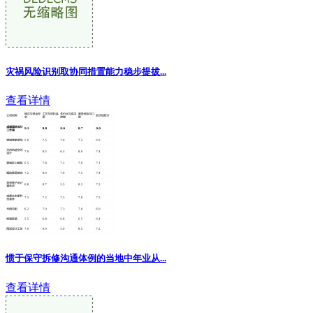
灾祸风险识别取协同措置能力稳步提拔
...
查看详情
惯于保守拆修沟通体例的当地中年业从
...
查看详情