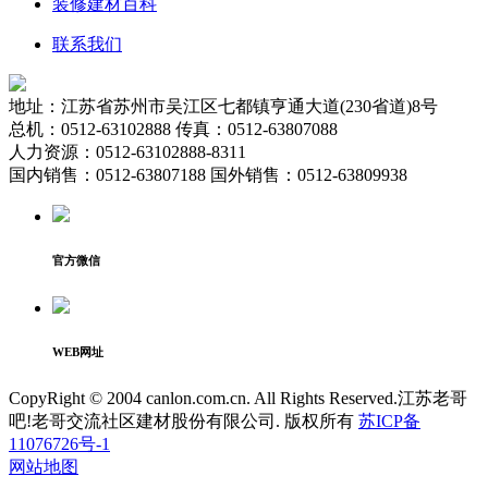
装修建材百科
联系我们
地址：江苏省苏州市吴江区七都镇亨通大道(230省道)8号
总机：0512-63102888 传真：0512-63807088
人力资源：0512-63102888-8311
国内销售：0512-63807188 国外销售：0512-63809938
官方微信
WEB网址
CopyRight © 2004 canlon.com.cn. All Rights Reserved.江苏老哥
吧!老哥交流社区建材股份有限公司. 版权所有
苏ICP备
11076726号-1
网站地图