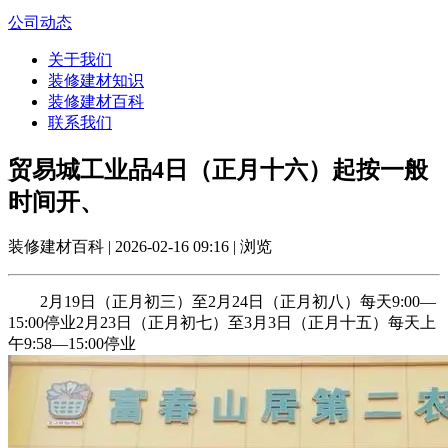
公司动态
关于我们
装修建材知识
装修建材百科
联系我们
贸易城工业品4日（正月十六）起按一般
时间开、
装修建材百科 | 2026-02-16 09:16 | 浏览
2月19日（正月初三）至2月24日（正月初八）每天9:00—
15:00停业2月23日（正月初七）至3月3日（正月十五）每天上
午9:58—15:00停业