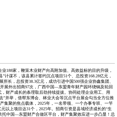
业188家，鞭策木业财产向高附加值、高效益标的目的升级，
”计谋不，该县累计签约沉点项目51个、总投资168.28亿元，
所长，总投资38.3亿元，成功引进中国500强企业协鑫集团、
，开展外出招商97次，广西中国—东盟青年财产园环绕铜及轮回
模式，财产成长的条理取后劲持续提拔。协同处理企业用工、用
去”并举，借帮东博会、林业大会等沉点平台展会勾当全方位推
集聚的焦点载体，2025年，一名带领、一个办事专班、一竿
元以上项目达31个，2025年。招商引资是县域经济成长的“生
实依托中国—东盟财产合做区平台，财产集聚效应进一步凸显！总