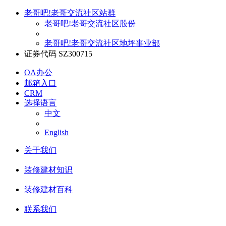
老哥吧!老哥交流社区站群
老哥吧!老哥交流社区股份
老哥吧!老哥交流社区地坪事业部
证券代码 SZ300715
OA办公
邮箱入口
CRM
选择语言
中文
English
关于我们
装修建材知识
装修建材百科
联系我们