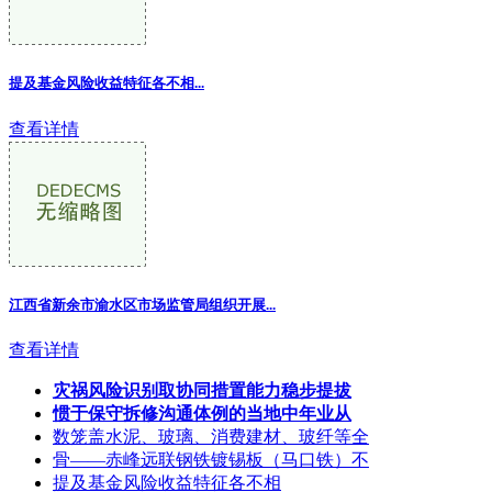
提及基金风险收益特征各不相...
查看详情
江西省新余市渝水区市场监管局组织开展...
查看详情
灾祸风险识别取协同措置能力稳步提拔
惯于保守拆修沟通体例的当地中年业从
数笼盖水泥、玻璃、消费建材、玻纤等全
骨——赤峰远联钢铁镀锡板（马口铁）不
提及基金风险收益特征各不相