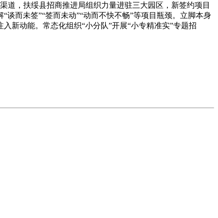
招商渠道，扶绥县招商推进局组织力量进驻三大园区，新签约项目
“谈而未签”“签而未动”“动而不快不畅”等项目瓶颈。立脚本身
新动能。常态化组织“小分队”开展“小专精准实”专题招
，