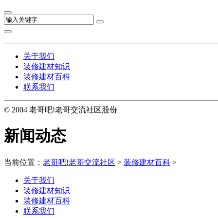
关于我们
装修建材知识
装修建材百科
联系我们
© 2004 老哥吧!老哥交流社区股份
新闻动态
当前位置：
老哥吧!老哥交流社区
>
装修建材百科
>
关于我们
装修建材知识
装修建材百科
联系我们