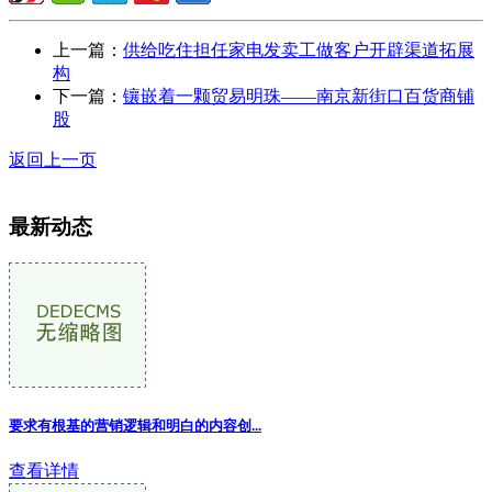
上一篇：
供给吃住担任家电发卖工做客户开辟渠道拓展
构
下一篇：
镶嵌着一颗贸易明珠——南京新街口百货商铺
股
返回上一页
最新动态
要求有根基的营销逻辑和明白的内容创...
查看详情