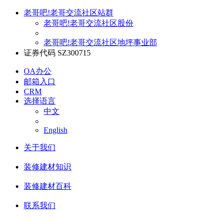
老哥吧!老哥交流社区站群
老哥吧!老哥交流社区股份
老哥吧!老哥交流社区地坪事业部
证券代码 SZ300715
OA办公
邮箱入口
CRM
选择语言
中文
English
关于我们
装修建材知识
装修建材百科
联系我们