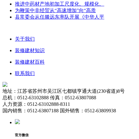
推进中药材产地初加工尺度化、规模化、
为鞭策中非经贸从“高速增加”向“高质
县常委会从任滕远东率队开展《中华人平
关于我们
装修建材知识
装修建材百科
联系我们
地址：江苏省苏州市吴江区七都镇亨通大道(230省道)8号
总机：0512-63102888 传真：0512-63807088
人力资源：0512-63102888-8311
国内销售：0512-63807188 国外销售：0512-63809938
官方微信