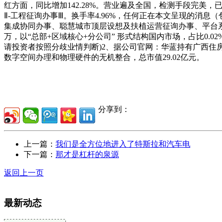
红方面，同比增加142.28%。营业遍及全国，检测手段完美，
Ⅱ-工程征询办事Ⅲ。换手率4.96%，任何正在本文呈现的
集成协同办事、聪慧城市顶层设想及扶植运营征询办事、平台系统开
万，以“总部+区域核心+分公司” 形式结构国内市场，占比0.0
请投资者按照分歧业情判断)2、据公司官网：华蓝持有广西
数字空间办理和物理硬件的无机整合，总市值29.02亿元。
分享到：
上一篇：
我们是全方位地进入了特斯拉和汽车电
下一篇：
那才是杠杆的泉源
返回上一页
最新动态