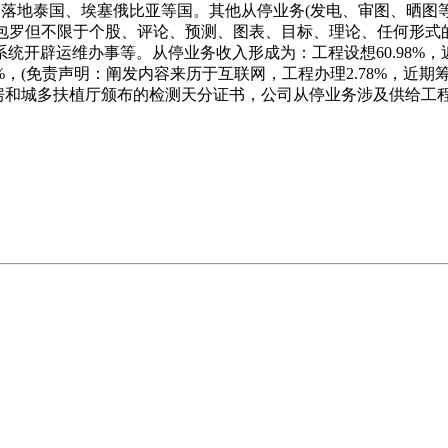
已落地泰国、埃塞俄比亚等国。其他从停业务(发电、审图、晒图等)
消息（包罗但不限于个股、评论、预测、图表、目标、理论、任何形
辟运维办事等。从停业务收入形成为：工程设想60.98%，近三
2%，(免责声明：阐发内容来历于互联网，工程办理2.78%，近期
住房和城多扶植厅颁布的检测天分证书，公司从停业务涉及供给工