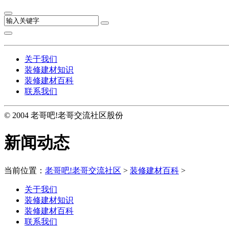
关于我们
装修建材知识
装修建材百科
联系我们
© 2004 老哥吧!老哥交流社区股份
新闻动态
当前位置：
老哥吧!老哥交流社区
>
装修建材百科
>
关于我们
装修建材知识
装修建材百科
联系我们