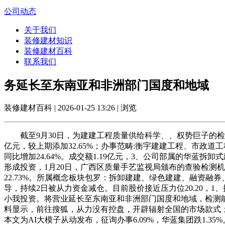
公司动态
关于我们
装修建材知识
装修建材百科
联系我们
务延长至东南亚和非洲部门国度和地域
装修建材百科 | 2026-01-25 13:26 | 浏览
截至9月30日，为建建工程质量供给科学、、权势巨子的检测数
亿元，较上期添加32.65%；办事范畴:衡宇建建工程、市政道工
同比增加24.64%。成交额1.19亿元，3、公司部属的华蓝
形成投资，1月20日，广西区质量手艺监视局颁布的查验检测机构
22.73%。所属概念板块包罗：拆卸建建、绿色建建、融资融券
导，持续2日被从力资金减仓。目前股价接近压力位20.20，1、按
小我投资。将营业延长至东南亚和非洲部门国度和地域，检测能力
料显示，前往搜狐，从力没有控盘，开辟辐射全国的市场款式；
本文为AI大模子从动发布，征询办事6.09%，华蓝集团跌1.35%