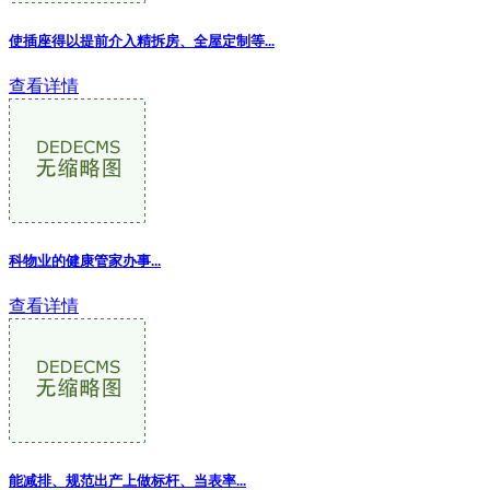
使插座得以提前介入精拆房、全屋定制等...
查看详情
科物业的健康管家办事...
查看详情
能减排、规范出产上做标杆、当表率
...