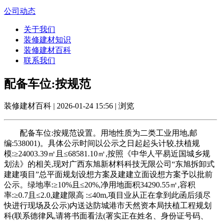
公司动态
关于我们
装修建材知识
装修建材百科
联系我们
配备车位:按规范
装修建材百科 | 2026-01-24 15:56 | 浏览
配备车位:按规范设置。用地性质为二类工业用地,邮
编:538001)。具体公示时间以公示之日起起头计较,扶植规
模:≥24003.39㎡且≤68581.10㎡,按照《中华人平易近国城乡规
划法》的相关,现对广西东旭新材料科技无限公司“东旭拆卸式
建建项目”总平面规划设想方案及建建立面设想方案予以批前
公示。绿地率:≥10%且≤20%,净用地面积34290.55㎡,容积
率:≥0.7且≤2.0,建建限高 :≤40m,项目业从正在拿到此函后须尽
快进行现场及公示)内送达防城港市天然资本局扶植工程规划
科(联系德律风,请将书面看法(署实正在姓名、身份证号码、