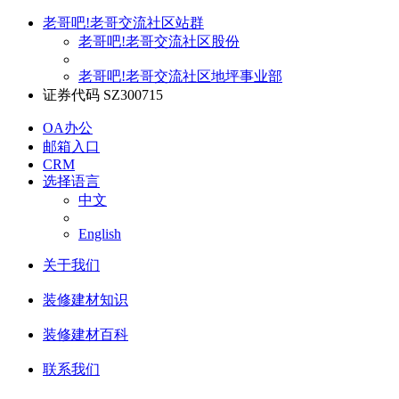
老哥吧!老哥交流社区站群
老哥吧!老哥交流社区股份
老哥吧!老哥交流社区地坪事业部
证券代码 SZ300715
OA办公
邮箱入口
CRM
选择语言
中文
English
关于我们
装修建材知识
装修建材百科
联系我们