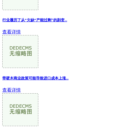
行业履历了从“欠缺“产能过剩”的剧变...
查看详情
带硬木商业政策可能导致进口成本上涨...
查看详情