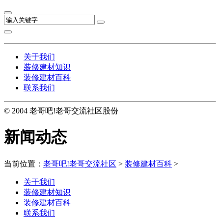
关于我们
装修建材知识
装修建材百科
联系我们
© 2004 老哥吧!老哥交流社区股份
新闻动态
当前位置：
老哥吧!老哥交流社区
>
装修建材百科
>
关于我们
装修建材知识
装修建材百科
联系我们