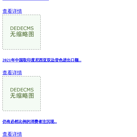
查看详情
2021年中国取印度尼西亚双边货色进出口额...
查看详情
仍有必然比例的消费者注沉现...
查看详情