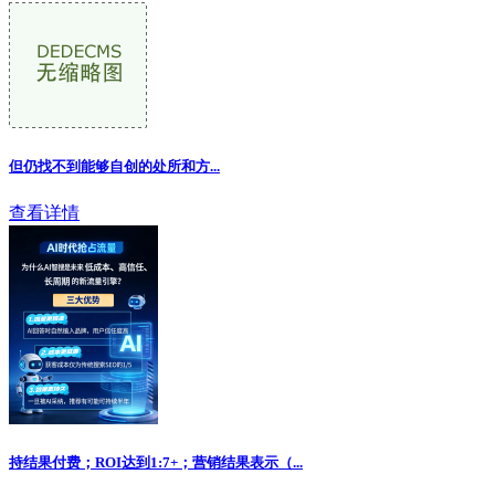
但仍找不到能够自创的处所和方
...
查看详情
持结果付费；ROI达到1:7+；营销结果表示（...