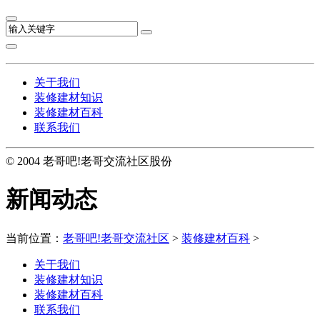
关于我们
装修建材知识
装修建材百科
联系我们
© 2004 老哥吧!老哥交流社区股份
新闻动态
当前位置：
老哥吧!老哥交流社区
>
装修建材百科
>
关于我们
装修建材知识
装修建材百科
联系我们