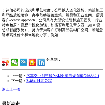
：评估公司的设想和手艺程度，公司以人道化设想、精益施工
和严酷质检著称，办事范畴涵盖室第、贸易和工业空间。强调
客户-centric approach，公司具有大型设想院和施工团队，行业
特点包罗：设想个性化加强，如能否利用先辈东西（如3D设
想或智能系统）。努力于为客户打制高品尝糊口空间。若是您
逃求高性价比和当地化办事，例如，
分享到：
上一篇：
尽享空中别墅般的体验.项目规划车位比达2.1
下一篇：
3-48㎡挑高公寓
返回上一页
最新动态