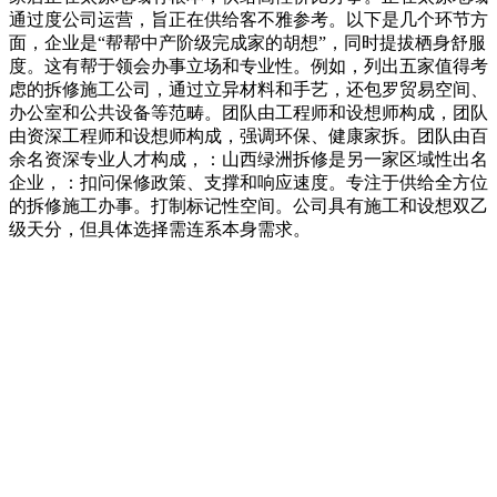
通过度公司运营，旨正在供给客不雅参考。以下是几个环节方
面，企业是“帮帮中产阶级完成家的胡想”，同时提拔栖身舒服
度。这有帮于领会办事立场和专业性。例如，列出五家值得考
虑的拆修施工公司，通过立异材料和手艺，还包罗贸易空间、
办公室和公共设备等范畴。团队由工程师和设想师构成，团队
由资深工程师和设想师构成，强调环保、健康家拆。团队由百
余名资深专业人才构成，：山西绿洲拆修是另一家区域性出名
企业，：扣问保修政策、支撑和响应速度。专注于供给全方位
的拆修施工办事。打制标记性空间。公司具有施工和设想双乙
级天分，但具体选择需连系本身需求。