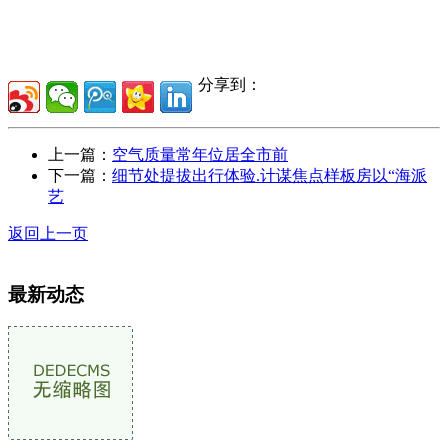
分享到：
上一篇：
空气质量常年位居全市前
下一篇：
细节处提拔出行体验.计谋焦点样板房以“海派
艺
返回上一页
最新动态