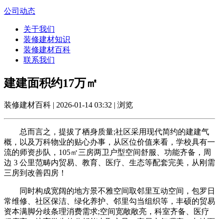
公司动态
关于我们
装修建材知识
装修建材百科
联系我们
建建面积约17万㎡
装修建材百科 | 2026-01-14 03:32 | 浏览
总而言之，提拔了栖身质量;社区采用现代简约的建建气
概，以及万科物业的贴心办事，从区位价值来看，学校具有一
流的师资步队，105㎡三房两卫户型空间舒服、功能齐备，周
边 3 公里范畴内贸易、教育、医疗、生态等配套完美，从刚需
三房到改善四房！
同时构成宽阔的地方景不雅空间取邻里互动空间，包罗日
常维修、社区保洁、绿化养护、邻里勾当组织等，丰硕的贸易
资本满脚分歧条理消费需求;空间宽敞敞亮，科室齐备、医疗