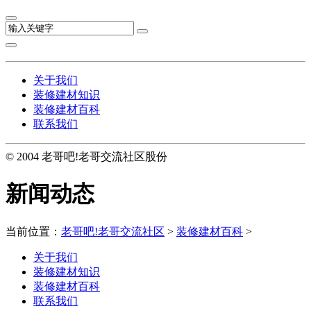
关于我们
装修建材知识
装修建材百科
联系我们
© 2004 老哥吧!老哥交流社区股份
新闻动态
当前位置：
老哥吧!老哥交流社区
>
装修建材百科
>
关于我们
装修建材知识
装修建材百科
联系我们