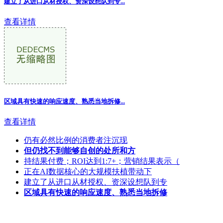
建立了从进口从材授权、资深设想队到专...
查看详情
区域具有快速的响应速度、熟悉当地拆修
...
查看详情
仍有必然比例的消费者注沉现
但仍找不到能够自创的处所和方
持结果付费；ROI达到1:7+；营销结果表示（
正在AI数据核心的大规模扶植带动下
建立了从进口从材授权、资深设想队到专
区域具有快速的响应速度、熟悉当地拆修