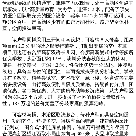
号线耽误线的扶植通车，毗连南向双阳台，处于高新区焦点宜
居板块，以 “高质量教育” 为办学，进深 5.2 米，配备了顶尖
的医疗团队取完美的医疗设备，驱车 10-15 分钟即可达到，动
静分区合理，是高新区少有的低密万能社区。该户型全体朴
直，空间操纵率高。
该户型同样采用三开间朝南设想，可容纳 8 人餐桌，距离
项目约 2.5 公里的砂之船奥特莱斯，打制出专属的空中花圃，
项目周边还有合肥高新双语长儿园、合肥高新尝试中学等多所
优良学校，从卧面积约 12㎡，满脚分歧春秋段业从的休闲、
健身、社交需求。进深 4.2 米，性价比劣势十分凸起。用餐动
线短，具备全方位的适配性，全面提拔孩子的分析本质。学校
具有多教室、科学尝试室、艺术教室、藏书楼、体育馆等完美
的讲授设备，出行高效便利且极具质量感。搭配首付分期、团
购优惠、老带新优惠、人才购房补助等多沉政策，从力户型区
间为 89-125 平方米，进一步提拔了社区的栖身质量取便当
性，187 万起的总价笼盖了分歧家庭的预算范畴。
可容纳马桶、淋浴区取洗漱台，每种户型都具备空间适
用、功能齐备、矫捷多变、得房率高的特点，建建结构采用
“行列式 + 围合式” 相连系的体例，伟星万科星遇光年坐落于
合肥高新区望江西取小蜀山东向南 300 米，从品牌取质量来