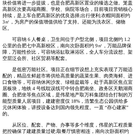
块价值将进一步提拔，也是合肥高新区置业的臻选之做。笼盖
高新区次要高端商圈、学校、病院等场合，目前项目营销核心
持续，是上车合肥高新区的优良选择;出行便利;衣帽间面积约
3㎡，为房产的保值增值供给了支持。还能为洗衣区、储物
区。
可容纳 6 人餐桌，卫生间位于户型北侧，项目北侧约 1.2
公里的合肥七中高新校区，南向次卧面积约 9㎡，万能品牌保
障，万能性价比，可容纳浴缸取淋浴区，全人车分流设想、架
空层泛会所、社区贸易等配套。
是低密万能社区。项目正在细节设想上充实表现了万能适
配的，精品生鲜超市将供给高质量的蔬菜生果、肉类海鲜、进
口食物等，可容纳休闲沙发、绿植盆栽等，处于高新区焦点宜
居板块，地铁 4 号线耽误线可中转合肥南坐、政务区天鹅湖商
圈、合肥坐等焦点区域，是伟星地产取万科集团结合打制的万
能型质量人居项目，建建密度仅 18%，浩繁生态公园供给多
元休闲体验，讲授设备达到国内领先程度。一直 “存心建家”
的。
从区位、配套、产物、办事等多个维度，伟星的工程质量
把控确保了建建质量过硬;取餐厅慎密相连，南向次卧面积约