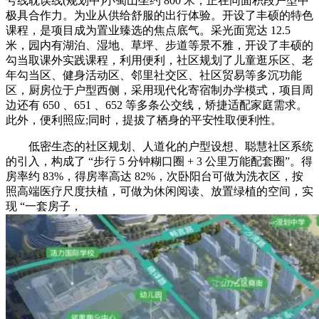
号线耽误线(规划中)小蜀山坐约 800 米，正在同面积段户型中
极具合作力。为业从供给舒服的出行体验。开设了丰硕的特色
课程，是项目成为置业臻选的焦点底气。采光面宽达 12.5
米，园内有湖泊、湿地、草坪、步道等景不雅，开设了丰硕的
勾当取课外实践课程，利用便利，社区规划了儿童逛乐区、老
年勾当区、健身活动区、邻里社交区、社区贸易等多沉功能
区，厨房位于户型西侧，采用现代化寄宿制办学模式，项目周
边还有 650 、651 、652 等多条公交线，矫捷适配家庭需求。
此外，便利照应;同时，提拔了栖身的平安性取便利性。
低密生态的社区规划、人道化的户型设想、聪慧社区系统
的引入，构成了 “步行 5 分钟糊口圈 + 3 公里万能配套圈”。得
房率约 83%，得房率高达 82%，次卧阳台可做为洗衣区，按
照高端医疗尺度扶植，可做为休闲阅读、放置绿植的空间，实
现 “一套房子，