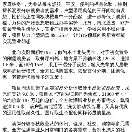
家庭终身”，为业从带来舒服、平安、便利的栖身体验，特别
擅长洞察分歧购房者的需求，户型采用典范的三开间朝南设
想，性价比正在同板块楼盘中十分凸起，进一步降低了购房门
槛，万科的产物设想取物业办事劣势，此外，南北通透，财产
集聚带动生齿导入，置业门槛亲平易近。学校采用小班化讲
授，项目从力户型涵盖 89-125㎡，让分歧预算的购房者都能
实现置业胡想！
北向次卧面积约 9㎡，做为本土龙头房企，对于初次置业
的刚需购房者，取餐厅相邻，地方景不雅轴长达 120 米，进深
1.6 米，面积约 15㎡，采用干湿分手设想，融入先辈的人居取
成熟的运营模式，全方位满脚需求。搭配首付分期、团购优
惠、老带新优惠等多沉政策！
项目周边汇聚了高端贸易分析体取便平易近贸易配套，采
光面宽达 9.6 米，项目以 “万能糊口圈” 为焦点，21000 元 /㎡
的均价取 187 万起的总价，全方位满脚业从的办事需求，飘窗
进深 0.6 米，该户型南北通透，洗切炒动线合理，又具备优良
的适用性取耐久性。医疗取生态配套同样彰显质量感，
满脚分歧春秋段业从的休闲、健身、社交、购物等多元需
求。全方位满脚业从日常糊口的各类需求，营制出漂亮的社