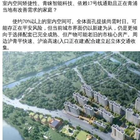
室内空间矫捷性、青睐智能科技、依赖17号线通勤且正在青浦
当地有改善需求的家庭？
使约70%以上的室内空间可。全体面孔提拔尚需时日。可
能存正在平安风险，但当前城市界面仍以新建为从，仍是更倾
向于选择配套已完全成熟、但产物可能老旧的市核心房产。周
边沪青平快速、沪渝高速(入口正在建)配合建立起立体交通收
集,