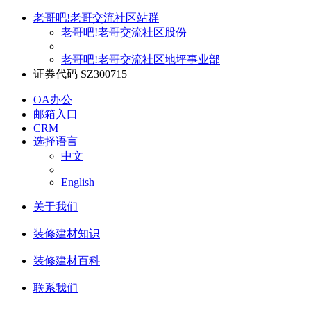
老哥吧!老哥交流社区站群
老哥吧!老哥交流社区股份
老哥吧!老哥交流社区地坪事业部
证券代码 SZ300715
OA办公
邮箱入口
CRM
选择语言
中文
English
关于我们
装修建材知识
装修建材百科
联系我们