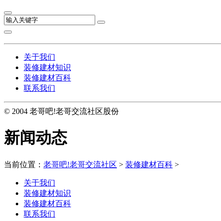
关于我们
装修建材知识
装修建材百科
联系我们
© 2004 老哥吧!老哥交流社区股份
新闻动态
当前位置：
老哥吧!老哥交流社区
>
装修建材百科
>
关于我们
装修建材知识
装修建材百科
联系我们