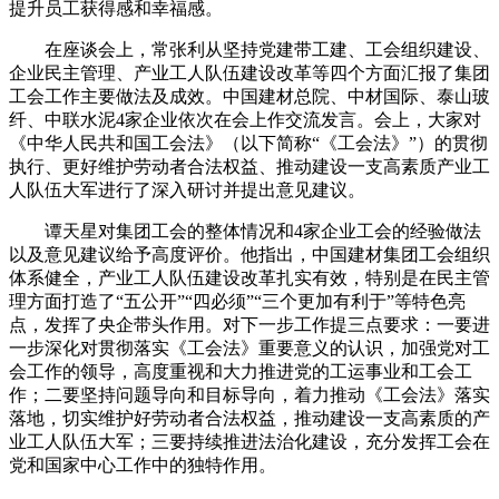
提升员工获得感和幸福感。
在座谈会上，常张利从坚持党建带工建、工会组织建设、
企业民主管理、产业工人队伍建设改革等四个方面汇报了集团
工会工作主要做法及成效。中国建材总院、中材国际、泰山玻
纤、中联水泥4家企业依次在会上作交流发言。会上，大家对
《中华人民共和国工会法》（以下简称“《工会法》”）的贯彻
执行、更好维护劳动者合法权益、推动建设一支高素质产业工
人队伍大军进行了深入研讨并提出意见建议。
谭天星对集团工会的整体情况和4家企业工会的经验做法
以及意见建议给予高度评价。他指出，中国建材集团工会组织
体系健全，产业工人队伍建设改革扎实有效，特别是在民主管
理方面打造了“五公开”“四必须”“三个更加有利于”等特色亮
点，发挥了央企带头作用。对下一步工作提三点要求：一要进
一步深化对贯彻落实《工会法》重要意义的认识，加强党对工
会工作的领导，高度重视和大力推进党的工运事业和工会工
作；二要坚持问题导向和目标导向，着力推动《工会法》落实
落地，切实维护好劳动者合法权益，推动建设一支高素质的产
业工人队伍大军；三要持续推进法治化建设，充分发挥工会在
党和国家中心工作中的独特作用。