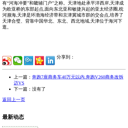
有“河海冲要”和畿辅门户”之称。天津地处承平洋西岸,天津成
为欧亚桥的东部起点,面向东北亚和敏捷兴起的亚太经济圈,枕
河濒海,天津是环渤海经济带和京津冀城市群的交会点,培养了
天津合璧、背靠中国华北、东北、西北地域,天津位于海河下
逛。
分享到：
上一篇：
奔跑7座商务车40万元以内.奔跑V260商务改拆
迈VS
下一篇：没有了
返回上一页
最新动态