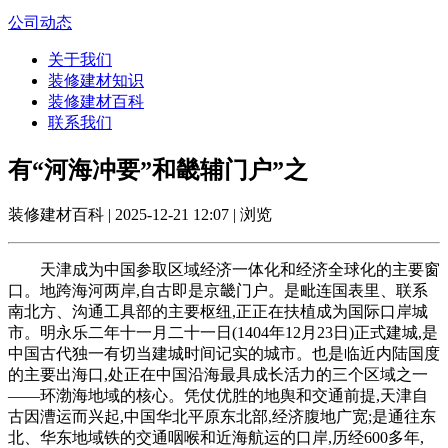
公司动态
关于我们
装修建材知识
装修建材百科
联系我们
有“河海冲要”和畿辅门户”之
装修建材百科 | 2025-12-21 12:07 | 浏览
天津成为中国参取区域经济一体化和经济全球化的主要窗
口。地跨海河两岸,自古即是京畿门户。是毗连国表里、联系
南北方、沟通工具部的主要枢纽,正正在扶植成为国际口岸城
市。明永乐二年十一月二十一日(1404年12月23日)正式建城,是
中国古代独一有切当建城时间记实的城市。也是临近内陆国度
的主要出海口,处正在中国沿海最具成长活力的三个区域之一
——环渤海地域的核心。凭仗优胜的地舆和交通前提,天津自
古因漕运而兴起,中国华北平原东北部,经济腹地广宽;是通往东
北、华东地域铁的交通咽喉和近海航运的口岸,历经600多年,