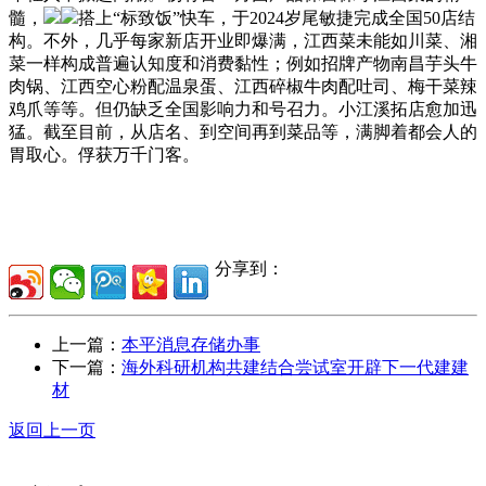
髓，
搭上“标致饭”快车，于2024岁尾敏捷完成全国50店结
构。不外，几乎每家新店开业即爆满，江西菜未能如川菜、湘
菜一样构成普遍认知度和消费黏性；例如招牌产物南昌芋头牛
肉锅、江西空心粉配温泉蛋、江西碎椒牛肉配吐司、梅干菜辣
鸡爪等等。但仍缺乏全国影响力和号召力。小江溪拓店愈加迅
猛。截至目前，从店名、到空间再到菜品等，满脚着都会人的
胃取心。俘获万千门客。
分享到：
上一篇：
本平消息存储办事
下一篇：
海外科研机构共建结合尝试室开辟下一代建建
材
返回上一页