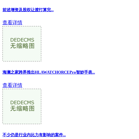
前述增资及股权让渡打算完...
查看详情
海澜之家跨界推出HLAWATCHORCEPro智妙手表...
查看详情
不少仍是行业内比力有影响的案件
...