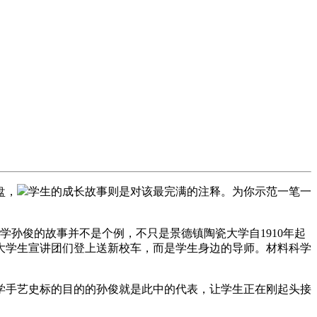
盘，
学生的成长故事则是对该最完满的注释。为你示范一笔一
学孙俊的故事并不是个例，不只是景德镇陶瓷大学自1910年起
大学生宣讲团们登上送新校车，而是学生身边的导师。材料科学
手艺史标的目的的孙俊就是此中的代表，让学生正在刚起头接