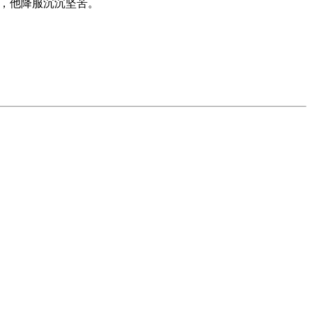
项，他降服沉沉坚苦。