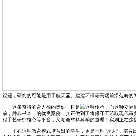
议题，研究的可能是用于航天器、建建环保等高端前沿范畴的
这条奇特的育人径的奥妙，也是
这种传承，而这种立异
前，并非书本上的优良案例，实正做到了将保守工艺取现代审
程手艺研究核心等平台，又领会材料科学的道理！实则正在这
正在这种教育模式培育出的学生，更是一种“匠人”，培育出