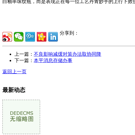
白釉串珠纹瓶，而是表现正在每一位工艺丹青妙手的上行下效傍
分享到：
上一篇：
不良影响减缓对策办法取协同降
下一篇：
本平消息存储办事
返回上一页
最新动态