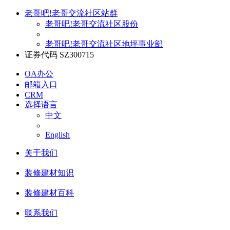
老哥吧!老哥交流社区站群
老哥吧!老哥交流社区股份
老哥吧!老哥交流社区地坪事业部
证券代码 SZ300715
OA办公
邮箱入口
CRM
选择语言
中文
English
关于我们
装修建材知识
装修建材百科
联系我们