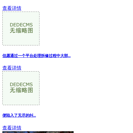
查看详情
但愿通过一个平台处理拆修过程中大部
...
查看详情
便陷入了无尽的纠...
查看详情