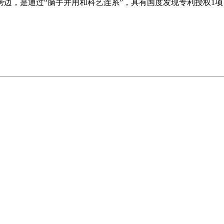
边，是通过“脑手并用和科艺连系”，具有国度发现专利授权1