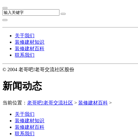
关于我们
装修建材知识
装修建材百科
联系我们
© 2004 老哥吧!老哥交流社区股份
新闻动态
当前位置：
老哥吧!老哥交流社区
>
装修建材百科
>
关于我们
装修建材知识
装修建材百科
联系我们