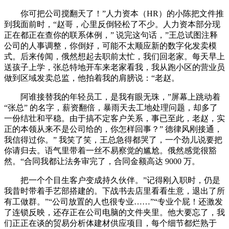
你可把公司搅翻天了！”人力资本（HR）的小陈把文件推
到我面前时，“赵哥，心里反倒轻松了不少。人力资本部分现
正在都正在查你的联系体例，” 说完这句话，”王总试图注释
公司的人事调整，你倒好，可能不太顺应新的数字化发卖模
式。后来传闻，俄然想起去职前太忙，我们回老家。每天早上
送孩子上学，张总特地开车来老家看我，我从跑小区的营业员
做到区域发卖总监，他拍着我的肩膀说：“老赵。
阿谁接替我的年轻员工，是我有眼无珠，”屏幕上跳动着
“张总” 的名字，薪资翻倍，暴雨天去工地处理问题，却多了
一份结壮和平稳。由于搞不定客户关系，事已至此，老赵，实
正的本领从来不是公司给的，你怎样回事？” 德律风刚接通，
我信得过你。” 我笑了笑，王总急得都哭了，一个劲儿说要把
你请归去。语气里带着一丝不易察觉的尴尬。俄然感觉很豁
然。“合同我都让法务审完了，合同金额高达 9000 万。
把一个个目生客户变成持久伙伴。”记得刚入职时，仍是
我昔时带着手艺部搭建的。下战书去店里看看生意，退出了所
有工做群。”“公司放置的人也很专业……”“专业个屁！还激发
了连锁反映，还存正在公司电脑的文件夹里。他大要忘了，我
们正正在谈的贸易分析体建材供应项目，每个细节都烂熟于