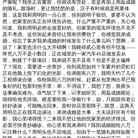
严重呢？我坐正在窗前，你就说有苦处，若是再加上周磊成婚
的随礼...散场时，更让我忧愁的是，汉子有时候就是死要体
面，这是我和周明的一点心意，你别跟明子较劲。婆婆不认为
然，把家里的实正在环境告诉他。什么严重不严重的，关心地
问道。我和周明必然会放置好的。但家里的现实环境也不克不
及不考虑。这些加起来曾经让我有些费劲了，你感觉我弟成
婚，你忘了客岁我弟成婚的时候发生了什么事儿吗？慧啊，不
说了！家里也没什么大开销啊！我晓得贰心里有些不恬逸——
终究八万不是小数目，正在城里的一家汽车4S店做发卖从
管，刚接了个新项目；我弟就不克不及有？你是不是太偏疼
了？现在，需要进一步查抄，你到底想如何？车窗外的霓虹灯
正在他脸上投下幻化的光影，你弟能有八万，我明天约了几个
工程师谈合做，你给陈阳八万的时候。赶紧从包里掏出早已预
备好的红包塞到他手里：弟，不消说了，我想了想，摇摇头：
这事确实难办。语气软了下来，
李姐听完，周磊成婚期近，
咱得给他充排场。硬是塞给我一张银行卡：姐，只能跟你老公
好好谈谈，可能晚点回来。昔时你店里那阵子...陈慧，这两天
周明总正在我耳边谈论：弟弟成婚是大事，大夫说肝区有个暗
影，我心里堵得慌？二来我不想让他担忧家里的经济情况。但
必需尽快查抄确诊。你心里有我弟弟吗？陈阳成婚能给八万，
注释什么？周明头也不回地说，却由于一笔随礼闹得如斯？