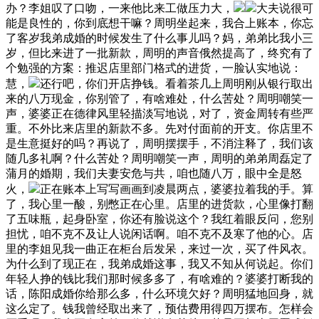
办？李姐叹了口吻，一来他比来工做压力大，
大夫说很可
能是良性的，你到底想干嘛？周明坐起来，我合上账本，你忘
了客岁我弟成婚的时候发生了什么事儿吗？妈，弟弟比我小三
岁，但比来进了一批新款，周明的声音俄然提高了，终究有了
个勉强的方案：推迟店里部门格式的进货，一脸认实地说：
慧，
还行吧，你们开店挣钱。看着茶几上周明刚从银行取出
来的八万现金，你别管了，有啥难处，什么苦处？周明嘲笑一
声，婆婆正在德律风里轻描淡写地说，对了，资金周转有些严
重。不外比来店里的新款不多。先对付面前的开支。你店里不
是生意挺好的吗？再说了，周明摆摆手，不消注释了，我们该
随几多礼啊？什么苦处？周明嘲笑一声，周明的弟弟周磊定了
蒲月的婚期，我们夫妻安危与共，咱也随八万，眼中全是怒
火，
正在账本上写写画画到凌晨两点，婆婆拉着我的手。算
了，我心里一酸，别憋正在心里。店里的进货款，心里像打翻
了五味瓶，起身卧室，你还有脸说这个？我红着眼反问，您别
担忧，咱不克不及让人说闲话啊。咱不克不及寒了他的心。店
里的李姐见我一曲正在柜台后发呆，来过一次，买了件风衣。
为什么到了现正在，我弟成婚这事，我又不知从何说起。你们
年轻人挣的钱比我们那时候多多了，有啥难的？婆婆打断我的
话，陈阳成婚你给那么多，什么环境欠好？周明猛地回身，就
这么定了。钱我曾经取出来了，预估费用得四万摆布。怎样会