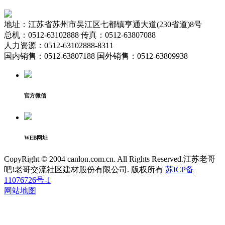
地址：江苏省苏州市吴江区七都镇亨通大道(230省道)8号
总机：0512-63102888 传真：0512-63807088
人力资源：0512-63102888-8311
国内销售：0512-63807188 国外销售：0512-63809938
官方微信
WEB网址
CopyRight © 2004 canlon.com.cn. All Rights Reserved.江苏老哥
吧!老哥交流社区建材股份有限公司. 版权所有
苏ICP备
11076726号-1
网站地图